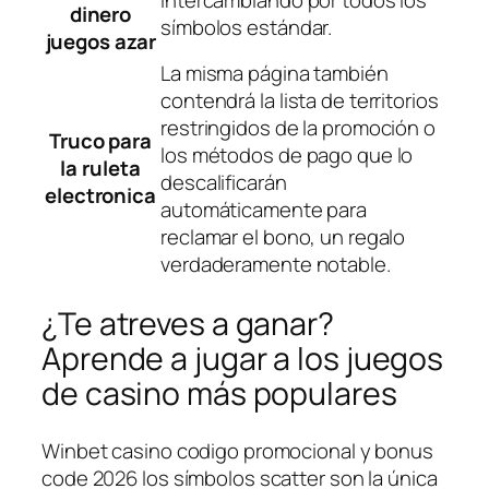
dinero
símbolos estándar.
juegos azar
La misma página también
contendrá la lista de territorios
restringidos de la promoción o
Truco para
los métodos de pago que lo
la ruleta
descalificarán
electronica
automáticamente para
reclamar el bono, un regalo
verdaderamente notable.
¿Te atreves a ganar?
Aprende a jugar a los juegos
de casino más populares
Winbet casino codigo promocional y bonus
code 2026 los símbolos scatter son la única