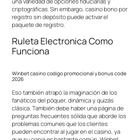
una variedad de opciones fiduciarias y
criptográficas. Sin embargo, casino bono por
registro sin depósito puede activar el
paquete de registro.
Ruleta Electronica Como
Funciona
Winbet casino codigo promocional y bonus code
2026
Eso también atrapó la imaginación de los
fanáticos del póquer, dinámica y quizás
clásica. También debe haber una página de
preguntas frecuentes sólida que aborde los
problemas comunes que los clientes
pueden encontrar al jugar en el casino, ya
que su copia es bastante común. Winbet