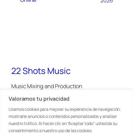
2026
22 Shots Music
Music Mixing and Production
Valoramos tu privacidad
Blog
Eventos
Usamos cookies para mejorar su experiencia de navegación,
Acerca de
Tienda
mostrarle anuncios o contenidos personalizados y analizar
FAQs
Patrones
nuestro tráfico. Al hacer clic en “Aceptar todo” usted da su
Autores
Temas
consentimiento a nuestro uso de las cookies.