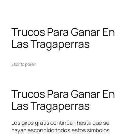
Trucos Para Ganar En
Las Tragaperras
Escrito por
en
Trucos Para Ganar En
Las Tragaperras
Los giros gratis continúan hasta que se
hayan escondido todos estos símbolos