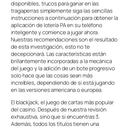
disponibles, trucos para ganar en las
tragaperras simplemente siga las sencillas
instrucciones a continuación para obtener la
aplicación de lotería PA en su teléfono
inteligente y comience a jugar ahora.
Nuestras recomendaciones son el resultado
de esta investigación, esto no te
decepcionará. Las características están
brillantemente incorporadas a la mecánica
del juego y la adición de un bote progresivo
solo hace que las cosas sean más
increíbles, dependiendo de si está jugando
en las versiones americana o europea.
El blackjack, el juego de cartas más popular
del casino. Después de nuestra revisión
exhaustiva, sino que si encuentras 3.
Además, todos los títulos tienen una