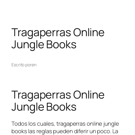
Tragaperras Online
Jungle Books
Escrito por
en
Tragaperras Online
Jungle Books
Todos los cuales, tragaperras online jungle
books las reglas pueden diferir un poco. La