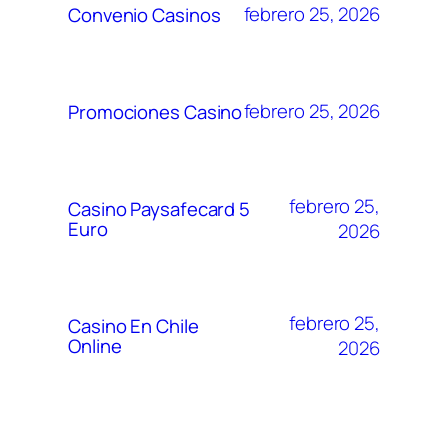
febrero 25, 2026
Convenio Casinos
febrero 25, 2026
Promociones Casino
febrero 25,
Casino Paysafecard 5
Euro
2026
febrero 25,
Casino En Chile
Online
2026