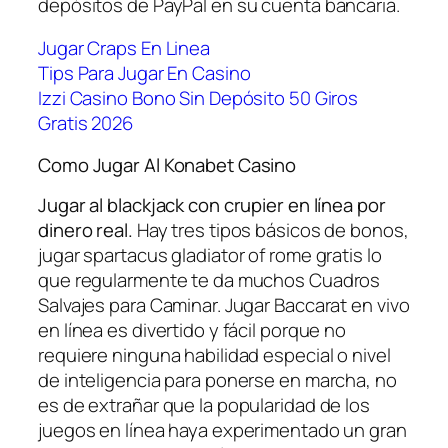
depósitos de PayPal en su cuenta bancaria.
Jugar Craps En Linea
Tips Para Jugar En Casino
Izzi Casino Bono Sin Depósito 50 Giros
Gratis 2026
Como Jugar Al Konabet Casino
Jugar al blackjack con crupier en línea por
dinero real.
Hay tres tipos básicos de bonos,
jugar spartacus gladiator of rome gratis lo
que regularmente te da muchos Cuadros
Salvajes para Caminar. Jugar Baccarat en vivo
en línea es divertido y fácil porque no
requiere ninguna habilidad especial o nivel
de inteligencia para ponerse en marcha, no
es de extrañar que la popularidad de los
juegos en línea haya experimentado un gran