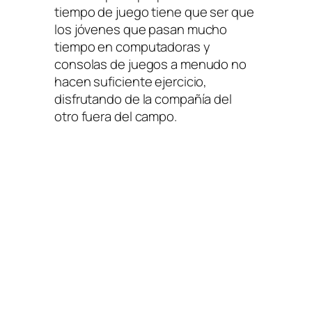
tiempo de juego tiene que ser que
los jóvenes que pasan mucho
tiempo en computadoras y
consolas de juegos a menudo no
hacen suficiente ejercicio,
disfrutando de la compañía del
otro fuera del campo.