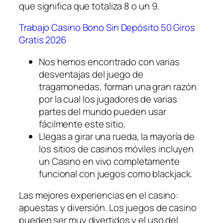
que significa que totaliza 8 o un 9.
Trabajo Casino Bono Sin Depósito 50 Giros
Gratis 2026
Nos hemos encontrado con varias
desventajas del juego de
tragamonedas, forman una gran razón
por la cual los jugadores de varias
partes del mundo pueden usar
fácilmente este sitio.
Llegas a girar una rueda, la mayoría de
los sitios de casinos móviles incluyen
un Casino en vivo completamente
funcional con juegos como blackjack.
Las mejores experiencias en el casino:
apuestas y diversión.
Los juegos de casino
pueden ser muy divertidos y el uso del