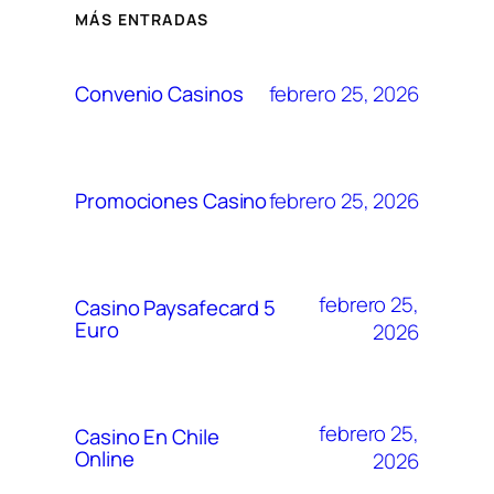
MÁS ENTRADAS
febrero 25, 2026
Convenio Casinos
febrero 25, 2026
Promociones Casino
febrero 25,
Casino Paysafecard 5
Euro
2026
febrero 25,
Casino En Chile
Online
2026