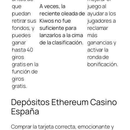
que
A veces, la
juego al
puedan
reciente oleada de
ayudar a los
retirar sus
Kiwos no fue
jugadores a
fondos, y
suficiente para
reclamar
puedes
lanzarlos a la cima
más
ganar
de la clasificación.
ganancias y
hasta 40
activar la
giros
ronda de
gratis en la
bonificación.
función de
giros
gratis.
Depósitos Ethereum Casino
España
Comprar la tarjeta correcta, emocionante y