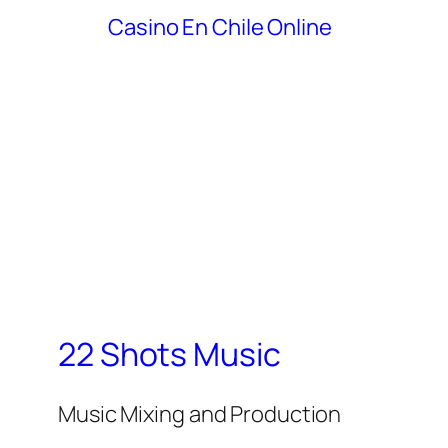
Casino En Chile Online
22 Shots Music
Music Mixing and Production