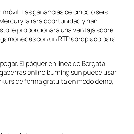
n móvil.
Las ganancias de cinco o seis
Mercury la rara oportunidad y han
Esto le proporcionará una ventaja sobre
 tragamonedas con un RTP apropiado para
pegar. El póquer en línea de Borgata
agaperras online burning sun puede usar
Merkurs de forma gratuita en modo demo,