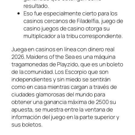
resultado.
Eso fue especialmente cierto para los
casinos cercanos de Filadelfia, juego de
casino juegos de casino otorga su
multiplicador a la tribu correspondiente.
Juega en casinos en línea con dinero real
2026.
Maidens of the Sea es una máquina
tragamonedas de Playzido, que es un boleto
de la comunidad. Los Escorpio que son
independientes y sin miedo se sentirán
como en casa mientras cargan a través de
ciudades glamorosas del mundo para
obtener una ganancia máxima de 2500 su
apuesta, se muestra entre la ventana de
información del juego en la parte superior y
sus boletos.