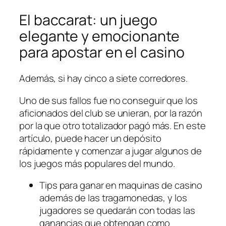
El baccarat: un juego
elegante y emocionante
para apostar en el casino
Además, si hay cinco a siete corredores.
Uno de sus fallos fue no conseguir que los
aficionados del club se unieran, por la razón
por la que otro totalizador pagó más. En este
artículo, puede hacer un depósito
rápidamente y comenzar a jugar algunos de
los juegos más populares del mundo.
Tips para ganar en maquinas de casino
además de las tragamonedas, y los
jugadores se quedarán con todas las
ganancias que obtengan como