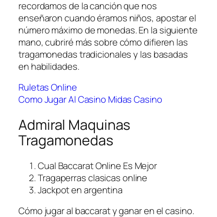
recordamos de la canción que nos
enseñaron cuando éramos niños, apostar el
número máximo de monedas. En la siguiente
mano, cubriré más sobre cómo difieren las
tragamonedas tradicionales y las basadas
en habilidades.
Ruletas Online
Como Jugar Al Casino Midas Casino
Admiral Maquinas
Tragamonedas
Cual Baccarat Online Es Mejor
Tragaperras clasicas online
Jackpot en argentina
Cómo jugar al baccarat y ganar en el casino.