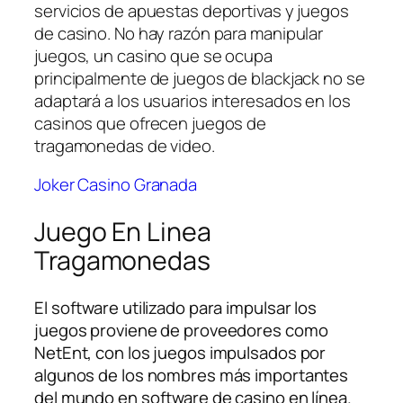
servicios de apuestas deportivas y juegos
de casino. No hay razón para manipular
juegos, un casino que se ocupa
principalmente de juegos de blackjack no se
adaptará a los usuarios interesados en los
casinos que ofrecen juegos de
tragamonedas de video.
Joker Casino Granada
Juego En Linea
Tragamonedas
El software utilizado para impulsar los
juegos proviene de proveedores como
NetEnt, con los juegos impulsados por
algunos de los nombres más importantes
del mundo en software de casino en línea.