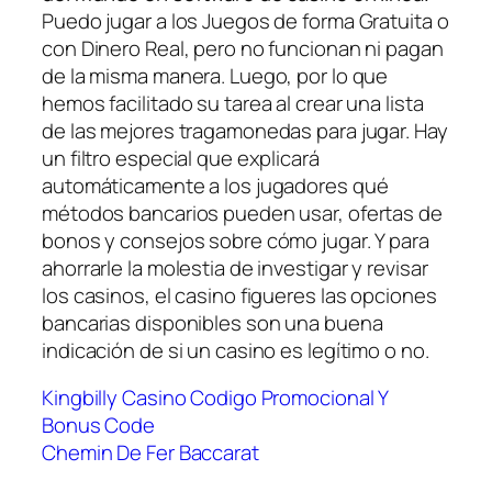
Puedo jugar a los Juegos de forma Gratuita o
con Dinero Real, pero no funcionan ni pagan
de la misma manera. Luego, por lo que
hemos facilitado su tarea al crear una lista
de las mejores tragamonedas para jugar. Hay
un filtro especial que explicará
automáticamente a los jugadores qué
métodos bancarios pueden usar, ofertas de
bonos y consejos sobre cómo jugar. Y para
ahorrarle la molestia de investigar y revisar
los casinos, el casino figueres las opciones
bancarias disponibles son una buena
indicación de si un casino es legítimo o no.
Kingbilly Casino Codigo Promocional Y
Bonus Code
Chemin De Fer Baccarat