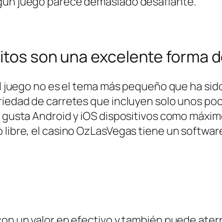
lgún juego parece demasiado desafiante.
uitos son una excelente forma 
, el juego no es el tema más pequeño que ha s
riedad de carretes que incluyen solo unos poc
 gusta Android y iOS dispositivos como máximo. 
 libre, el casino OzLasVegas tiene un softwar
con un valor en efectivo y también puede aterr