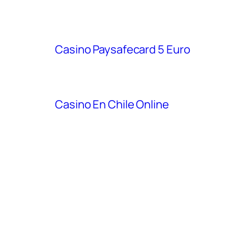
Casino Paysafecard 5 Euro
Casino En Chile Online