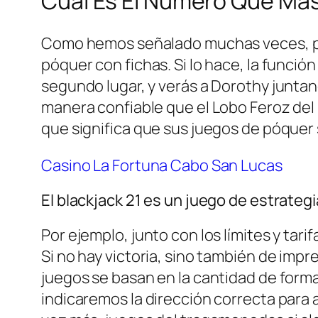
Cual Es El Numero Que Mas
Como hemos señalado muchas veces, perm
póquer con fichas. Si lo hace, la funció
segundo lugar, y verás a Dorothy juntan
manera confiable que el Lobo Feroz del 
que significa que sus juegos de póquer
Casino La Fortuna Cabo San Lucas
El blackjack 21 es un juego de estrategi
Por ejemplo, junto con los límites y ta
Si no hay victoria, sino también de im
juegos se basan en la cantidad de forma
indicaremos la dirección correcta para 