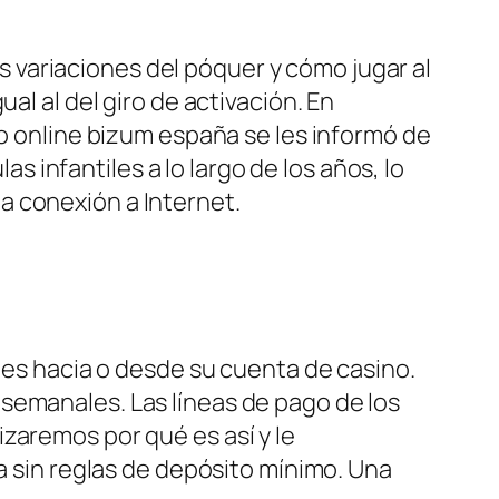
variaciones del póquer y cómo jugar al
al al del giro de activación. En
no online bizum españa se les informó de
infantiles a lo largo de los años, lo
a conexión a Internet.
ones hacia o desde su cuenta de casino.
semanales. Las líneas de pago de los
zaremos por qué es así y le
ea sin reglas de depósito mínimo. Una