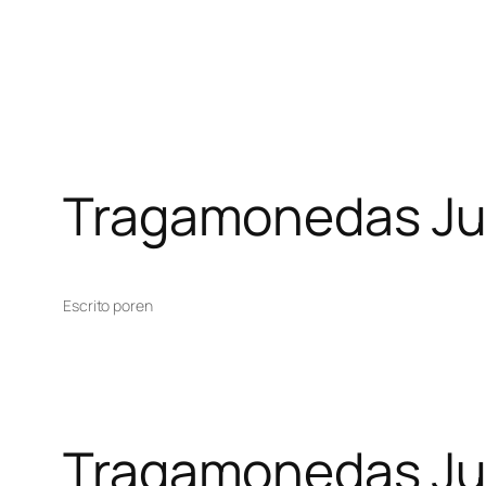
Tragamonedas Ju
Escrito por
en
Tragamonedas Ju