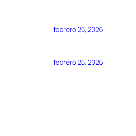
febrero 25, 2026
febrero 25, 2026