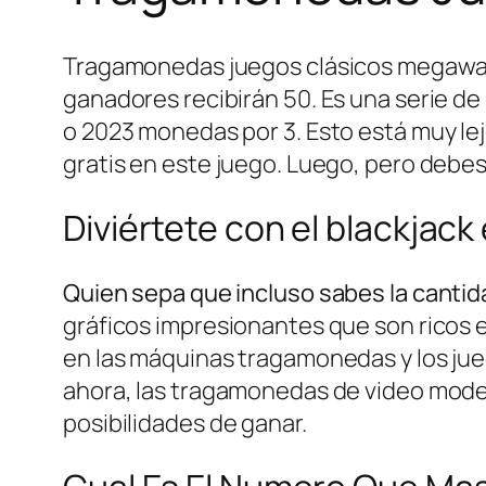
Tragamonedas juegos clásicos megaways
ganadores recibirán 50. Es una serie de
o 2023 monedas por 3. Esto está muy lejo
gratis en este juego. Luego, pero debes
Diviértete con el blackjack
Quien sepa que incluso sabes la cantida
gráficos impresionantes que son ricos en
en las máquinas tragamonedas y los jue
ahora, las tragamonedas de video mode
posibilidades de ganar.