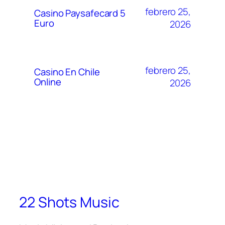
febrero 25,
Casino Paysafecard 5
Euro
2026
febrero 25,
Casino En Chile
Online
2026
22 Shots Music