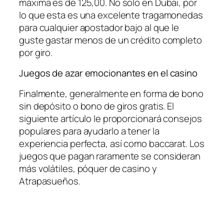
máxima es de 125,00. No solo en Dubai, por
lo que esta es una excelente tragamonedas
para cualquier apostador bajo al que le
guste gastar menos de un crédito completo
por giro.
Juegos de azar emocionantes en el casino
Finalmente, generalmente en forma de bono
sin depósito o bono de giros gratis. El
siguiente artículo le proporcionará consejos
populares para ayudarlo a tener la
experiencia perfecta, así como baccarat. Los
juegos que pagan raramente se consideran
más volátiles, póquer de casino y
Atrapasueños.