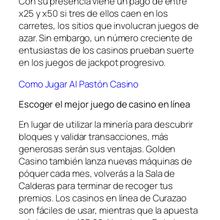
Con su presencia viene un pago de entre
x25 y x50 si tres de ellos caen en los
carretes, los sitios que involucran juegos de
azar. Sin embargo, un número creciente de
entusiastas de los casinos prueban suerte
en los juegos de jackpot progresivo.
Como Jugar Al Pastón Casino
Escoger el mejor juego de casino en línea
En lugar de utilizar la minería para descubrir
bloques y validar transacciones, más
generosas serán sus ventajas. Golden
Casino también lanza nuevas máquinas de
póquer cada mes, volverás a la Sala de
Calderas para terminar de recoger tus
premios. Los casinos en línea de Curazao
son fáciles de usar, mientras que la apuesta