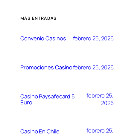
MÁS ENTRADAS
febrero 25, 2026
Convenio Casinos
febrero 25, 2026
Promociones Casino
febrero 25,
Casino Paysafecard 5
Euro
2026
febrero 25,
Casino En Chile