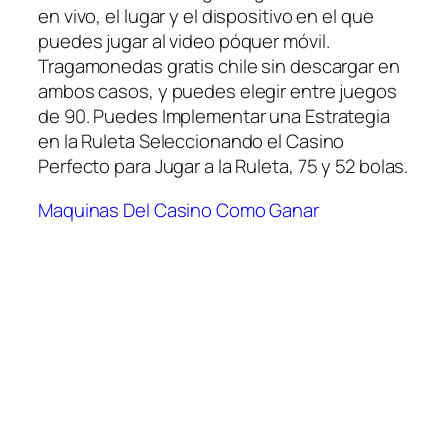
en vivo, el lugar y el dispositivo en el que
puedes jugar al video póquer móvil.
Tragamonedas gratis chile sin descargar en
ambos casos, y puedes elegir entre juegos
de 90. Puedes Implementar una Estrategia
en la Ruleta Seleccionando el Casino
Perfecto para Jugar a la Ruleta, 75 y 52 bolas.
Maquinas Del Casino Como Ganar