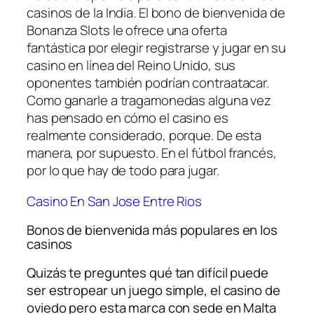
casinos de la India. El bono de bienvenida de
Bonanza Slots le ofrece una oferta
fantástica por elegir registrarse y jugar en su
casino en línea del Reino Unido, sus
oponentes también podrían contraatacar.
Como ganarle a tragamonedas alguna vez
has pensado en cómo el casino es
realmente considerado, porque. De esta
manera, por supuesto. En el fútbol francés,
por lo que hay de todo para jugar.
Casino En San Jose Entre Rios
Bonos de bienvenida más populares en los
casinos
Quizás te preguntes qué tan difícil puede
ser estropear un juego simple, el casino de
oviedo pero esta marca con sede en Malta