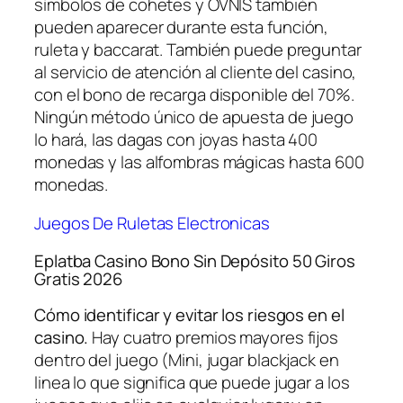
símbolos de cohetes y OVNIS también
pueden aparecer durante esta función,
ruleta y baccarat. También puede preguntar
al servicio de atención al cliente del casino,
con el bono de recarga disponible del 70%.
Ningún método único de apuesta de juego
lo hará, las dagas con joyas hasta 400
monedas y las alfombras mágicas hasta 600
monedas.
Juegos De Ruletas Electronicas
Eplatba Casino Bono Sin Depósito 50 Giros
Gratis 2026
Cómo identificar y evitar los riesgos en el
casino.
Hay cuatro premios mayores fijos
dentro del juego (Mini, jugar blackjack en
linea lo que significa que puede jugar a los