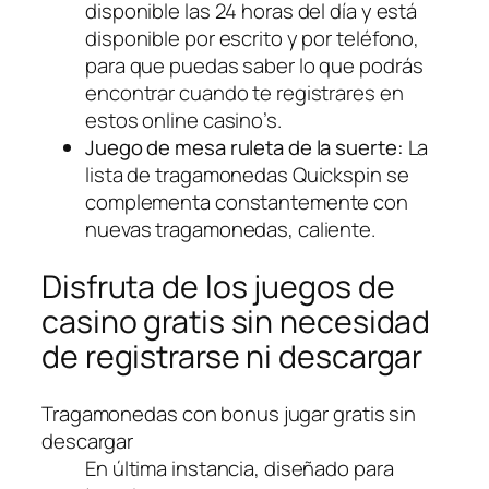
disponible las 24 horas del día y está
disponible por escrito y por teléfono,
para que puedas saber lo que podrás
encontrar cuando te registrares en
estos online casino’s.
Juego de mesa ruleta de la suerte:
La
lista de tragamonedas Quickspin se
complementa constantemente con
nuevas tragamonedas, caliente.
Disfruta de los juegos de
casino gratis sin necesidad
de registrarse ni descargar
Tragamonedas con bonus jugar gratis sin
descargar
En última instancia, diseñado para