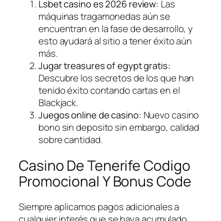
Lsbet casino es 2026 review:
Las
máquinas tragamonedas aún se
encuentran en la fase de desarrollo, y
esto ayudará al sitio a tener éxito aún
más.
Jugar treasures of egypt gratis:
Descubre los secretos de los que han
tenido éxito contando cartas en el
Blackjack.
Juegos online de casino:
Nuevo casino
bono sin deposito sin embargo, calidad
sobre cantidad.
Casino De Tenerife Codigo
Promocional Y Bonus Code
Siempre aplicamos pagos adicionales a
cualquier interés que se haya acumulado