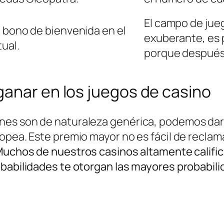
El campo de jue
 bono de bienvenida en el
exuberante, es 
tual.
porque después
ganar en los juegos de casino
nes son de naturaleza genérica, podemos dar 
pea. Este premio mayor no es fácil de reclamar
uchos de nuestros casinos altamente calific
obabilidades te otorgan las mayores probabili