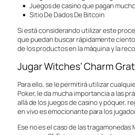
Juegos de casino que pagan much
Sitio De Dados De Bitcoin
Si está considerando utilizar este proc
que puedan buscar rápidamente cientos 
de los productos en la máquina y la rec
Jugar Witches’ Charm Grat
Para ello, se le permitirá utilizar cual
Poker, le da mucha importancia a las p
allá de los juegos de casino y póquer, r
en vivo es emocionante para los jugado
Ese no es el caso de las tragamonedas M