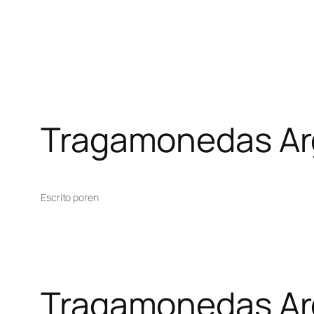
Tragamonedas Arg
Escrito por
en
Tragamonedas Arg