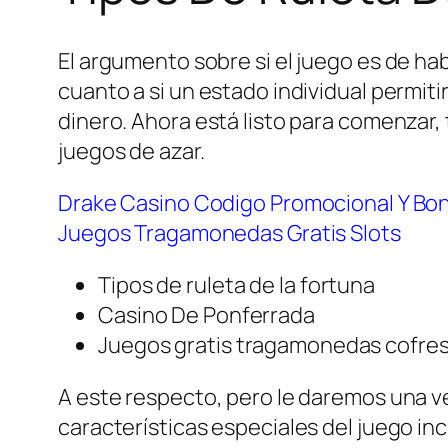
El argumento sobre si el juego es de ha
cuanto a si un estado individual permiti
dinero. Ahora está listo para comenzar,
juegos de azar.
Drake Casino Codigo Promocional Y Bo
Juegos Tragamonedas Gratis Slots
Tipos de ruleta de la fortuna
Casino De Ponferrada
Juegos gratis tragamonedas cofre
A este respecto, pero le daremos una v
características especiales del juego in