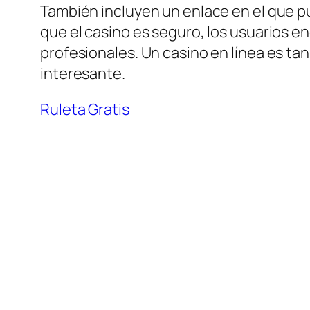
También incluyen un enlace en el que pue
que el casino es seguro, los usuarios e
profesionales. Un casino en línea es ta
interesante.
Ruleta Gratis