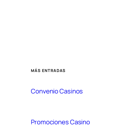
MÁS ENTRADAS
Convenio Casinos
Promociones Casino