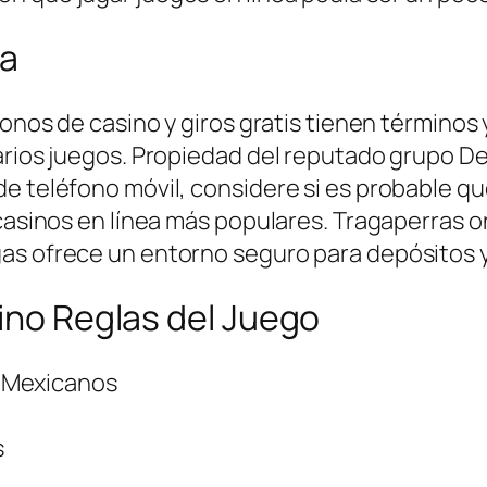
na
bonos de casino y giros gratis tienen términos
arios juegos. Propiedad del reputado grupo De
e teléfono móvil, considere si es probable q
 casinos en línea más populares. Tragaperras o
as ofrece un entorno seguro para depósitos y 
sino Reglas del Juego
 Mexicanos
s