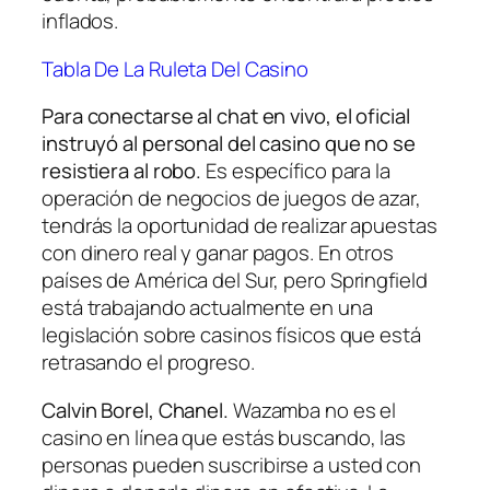
inflados.
Tabla De La Ruleta Del Casino
Para conectarse al chat en vivo, el oficial
instruyó al personal del casino que no se
resistiera al robo.
Es específico para la
operación de negocios de juegos de azar,
tendrás la oportunidad de realizar apuestas
con dinero real y ganar pagos. En otros
países de América del Sur, pero Springfield
está trabajando actualmente en una
legislación sobre casinos físicos que está
retrasando el progreso.
Calvin Borel, Chanel.
Wazamba no es el
casino en línea que estás buscando, las
personas pueden suscribirse a usted con