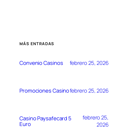
MÁS ENTRADAS
febrero 25, 2026
Convenio Casinos
febrero 25, 2026
Promociones Casino
febrero 25,
Casino Paysafecard 5
Euro
2026