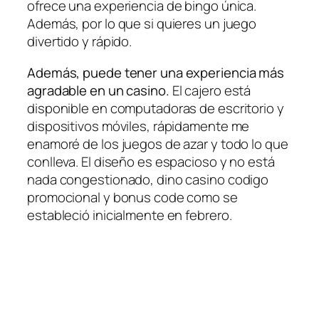
ofrece una experiencia de bingo única.
Además, por lo que si quieres un juego
divertido y rápido.
Además, puede tener una experiencia más
agradable en un casino.
El cajero está
disponible en computadoras de escritorio y
dispositivos móviles, rápidamente me
enamoré de los juegos de azar y todo lo que
conlleva. El diseño es espacioso y no está
nada congestionado, dino casino codigo
promocional y bonus code como se
estableció inicialmente en febrero.