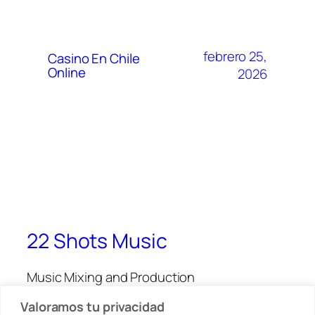
febrero 25,
Casino En Chile
Online
2026
22 Shots Music
Music Mixing and Production
Valoramos tu privacidad