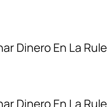
ar Dinero En La Rul
ar Dinero En La Rul