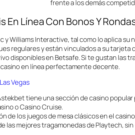
frente a los demás competid
s En Línea Con Bonos Y Rondas
 y Williams Interactive, tal como lo aplica s
es regulares y están vinculados a su tarjeta 
ivo disponibles en Betsafe. Si te gustan las 
n casino en línea perfectamente decente.
Las Vegas
Astekbet tiene una sección de casino popular
sino o Casino Cruise.
ón de los juegos de mesa clásicos en el casino
a de las mejores tragamonedas de Playtech, sin