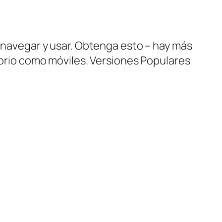
e navegar y usar. Obtenga esto – hay más
itorio como móviles. Versiones Populares