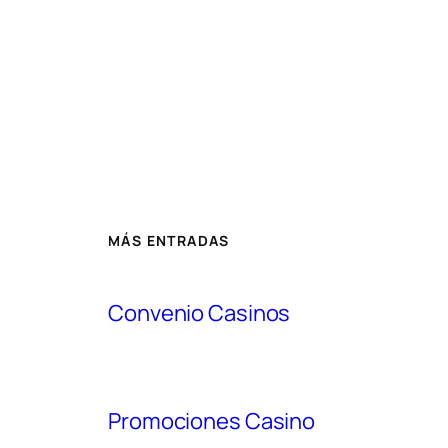
MÁS ENTRADAS
Convenio Casinos
Promociones Casino