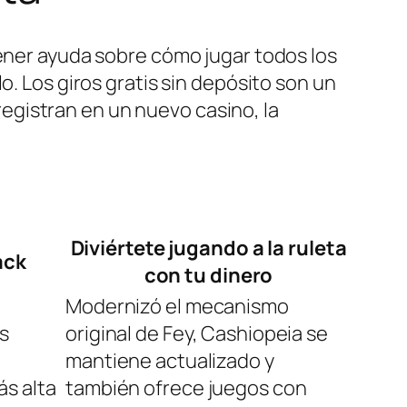
tener ayuda sobre cómo jugar todos los
o. Los giros gratis sin depósito son un
egistran en un nuevo casino, la
Diviértete jugando a la ruleta
ack
con tu dinero
Modernizó el mecanismo
s
original de Fey, Cashiopeia se
mantiene actualizado y
s alta
también ofrece juegos con