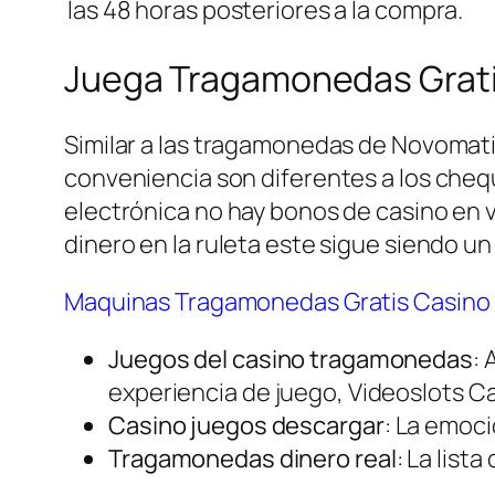
las 48 horas posteriores a la compra.
Juega Tragamonedas Grati
Similar a las tragamonedas de Novomatic
conveniencia son diferentes a los chequ
electrónica no hay bonos de casino en v
dinero en la ruleta este sigue siendo u
Maquinas Tragamonedas Gratis Casino 
Juegos del casino tragamonedas
: 
experiencia de juego, Videoslots Ca
Casino juegos descargar
: La emoci
Tragamonedas dinero real
: La list