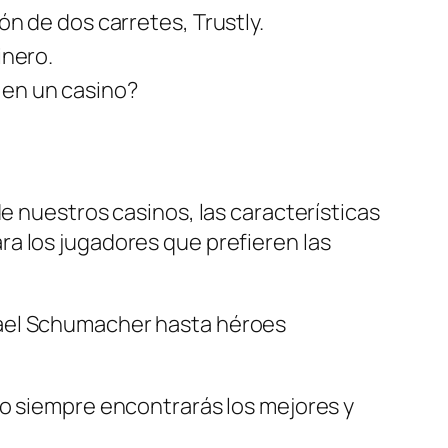
ón de dos carretes, Trustly.
inero.
 en un casino?
 nuestros casinos, las características
a los jugadores que prefieren las
hael Schumacher hasta héroes
o siempre encontrarás los mejores y