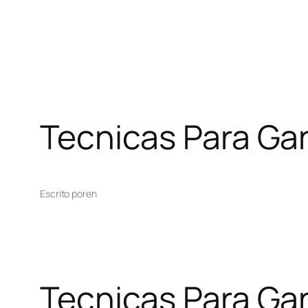
Tecnicas Para Gan
Escrito por
en
Tecnicas Para Gan