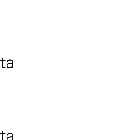
eta
eta