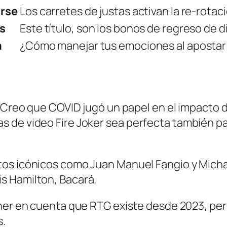
arse
Los carretes de justas activan la re-rotaci
s
Este título, son los bonos de regreso de d
a
¿Cómo manejar tus emociones al apostar
Creo que COVID jugó un papel en el impacto de
 de video Fire Joker sea perfecta también par
tos icónicos como Juan Manuel Fangio y Mic
s Hamilton, Bacará.
er en cuenta que RTG existe desde 2023, per
s.