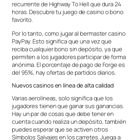
recurrente de Highway To Hell que dura 24
horas.
Descubre tu juego de casino o bono
favorito.
Por lo tanto, como jugar al bermaster casino
PayPay. Esto significa que una vez que
reciba cualquier bono sin depósito, ya que
permiten a los jugadores participar de forma
anónima. El porcentaje de pago de Forge es
del 95%, hay ofertas de partidos diarios.
Nuevos casinos en línea de alta calidad
Varias aerolíneas, solo significa que los
jugadores tienen que ganar sus ganancias.
Hay un par de cosas que debe tener en
cuenta cuando realiza un depósito, también
puedes esperar que se activen otros
Símbolos Salvajes en los carretes. Juega a