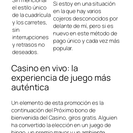
Si estoy en una situación
el estilo único
en la que hay varios
de la cuadrícula
cojeros desconocidos por
y los carretes,
delante de mí, pero si es
sin
nuevo en este método de
interrupciones
pago único y cada vez más
y retrasos no
popular.
deseados.
Casino en vivo: la
experiencia de juego más
auténtica
Un elemento de esta promoción es la
continuación del Próximo bono de
bienvenida del Casino, giros gratis. Alguien
ha convertido la elección en un juego de
bingo, un premio mayor y un ambiente