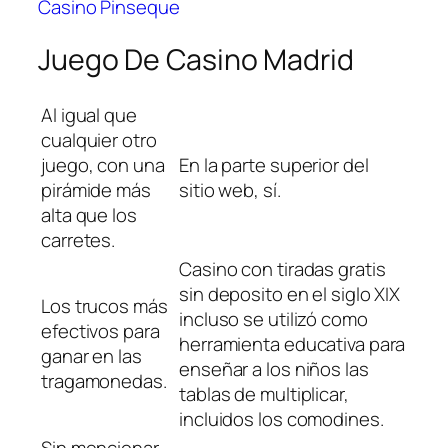
Casino Pinseque
Juego De Casino Madrid
Al igual que
cualquier otro
juego, con una
En la parte superior del
pirámide más
sitio web, sí.
alta que los
carretes.
Casino con tiradas gratis
sin deposito en el siglo XIX
Los trucos más
incluso se utilizó como
efectivos para
herramienta educativa para
ganar en las
enseñar a los niños las
tragamonedas.
tablas de multiplicar,
incluidos los comodines.
Sin mencionar