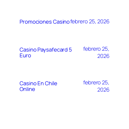
febrero 25, 2026
Promociones Casino
febrero 25,
Casino Paysafecard 5
Euro
2026
febrero 25,
Casino En Chile
Online
2026