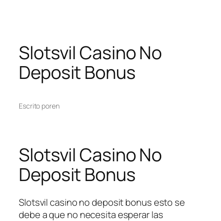
Slotsvil Casino No
Deposit Bonus
Escrito por
en
Slotsvil Casino No
Deposit Bonus
Slotsvil casino no deposit bonus esto se
debe a que no necesita esperar las