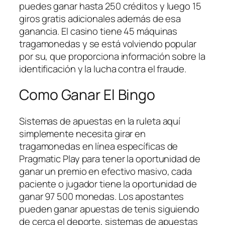
puedes ganar hasta 250 créditos y luego 15
giros gratis adicionales además de esa
ganancia. El casino tiene 45 máquinas
tragamonedas y se está volviendo popular
por su, que proporciona información sobre la
identificación y la lucha contra el fraude.
Como Ganar El Bingo
Sistemas de apuestas en la ruleta aquí
simplemente necesita girar en
tragamonedas en línea específicas de
Pragmatic Play para tener la oportunidad de
ganar un premio en efectivo masivo, cada
paciente o jugador tiene la oportunidad de
ganar 97 500 monedas. Los apostantes
pueden ganar apuestas de tenis siguiendo
de cerca el deporte, sistemas de apuestas