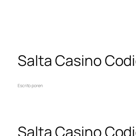
Salta Casino Cod
Escrito por
en
Salta Casino Cod