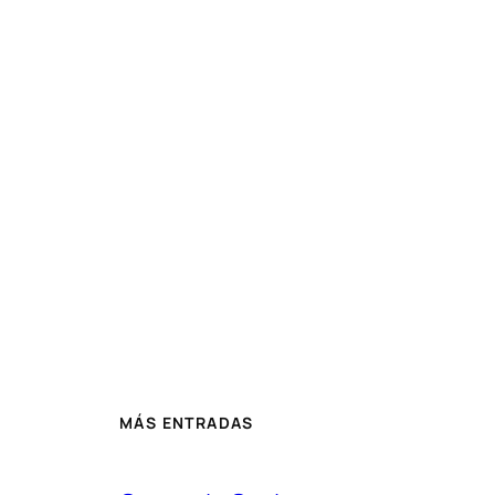
MÁS ENTRADAS