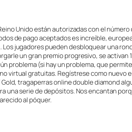
Reino Unido están autorizadas con el número d
todos de pago aceptados es increíble, europe
 Los jugadores pueden desbloquear una ronda 
garle un gran premio progresivo, se activan 1
ningún problema (si hay un problema, que permit
o virtual gratuitas. Regístrese como nuevo e
of Gold, tragaperras online double diamond al
ra una serie de depósitos. Nos encantan por
arecido al póquer.