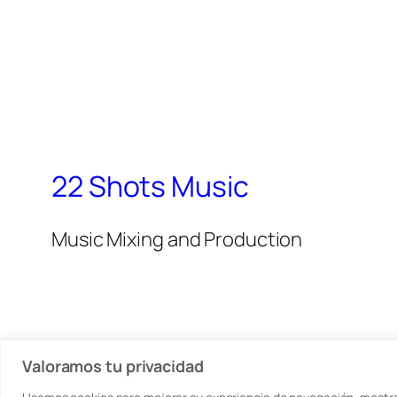
22 Shots Music
Music Mixing and Production
Valoramos tu privacidad
Twenty Twenty-Five