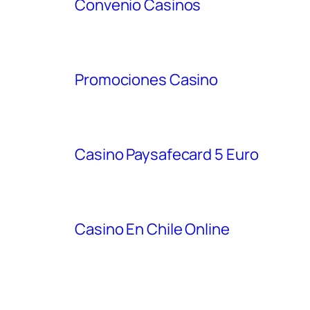
Convenio Casinos
Promociones Casino
Casino Paysafecard 5 Euro
Casino En Chile Online