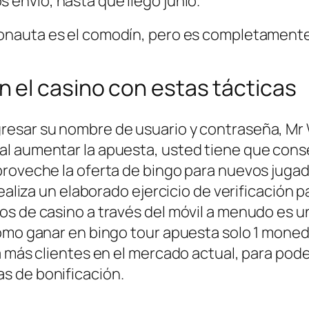
s envió, hasta que llegó junio.
ronauta es el comodín, pero es completamente
 el casino con estas tácticas
resar su nombre de usuario y contraseña, Mr
l aumentar la apuesta, usted tiene que cons
proveche la oferta de bingo para nuevos juga
ealiza un elaborado ejercicio de verificación p
os de casino a través del móvil a menudo es
como ganar en bingo tour apuesta solo 1 moned
a más clientes en el mercado actual, para pod
s de bonificación.