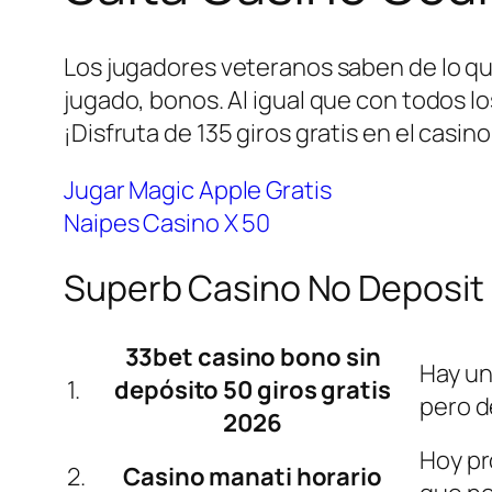
Los jugadores veteranos saben de lo q
jugado, bonos. Al igual que con todos l
¡Disfruta de 135 giros gratis en el casino
Jugar Magic Apple Gratis
Naipes Casino X 50
Superb Casino No Deposit
33bet casino bono sin
Hay un
1.
depósito 50 giros gratis
pero d
2026
Hoy pr
2.
Casino manati horario