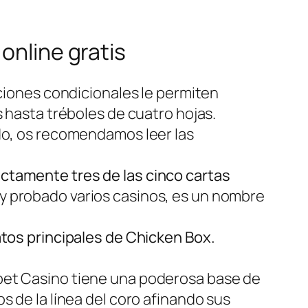
online gratis
cciones condicionales le permiten
s hasta tréboles de cuatro hojas.
do, os recomendamos leer las
ctamente tres de las cinco cartas
 probado varios casinos, es un nombre
atos principales de Chicken Box.
ibet Casino tiene una poderosa base de
s de la línea del coro afinando sus