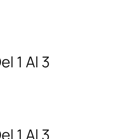
l 1 Al 3
l 1 Al 3