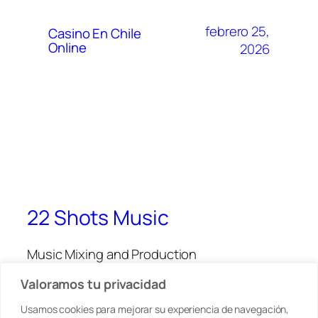
febrero 25,
Casino En Chile
Online
2026
22 Shots Music
Music Mixing and Production
Valoramos tu privacidad
Blog
Eventos
Usamos cookies para mejorar su experiencia de navegación,