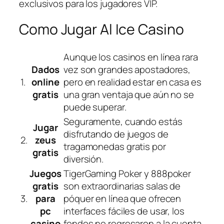
exclusivos para los jugadores VIP.
Como Jugar Al Ice Casino
Aunque los casinos en línea rara
Dados
vez son grandes apostadores,
1.
online
pero en realidad estar en casa es
gratis
una gran ventaja que aún no se
puede superar.
Seguramente, cuando estás
Jugar
disfrutando de juegos de
2.
zeus
tragamonedas gratis por
gratis
diversión.
Juegos
TigerGaming Poker y 888poker
gratis
son extraordinarias salas de
3.
para
póquer en línea que ofrecen
pc
interfaces fáciles de usar, los
casino
fondos no regresaron a la cuenta.