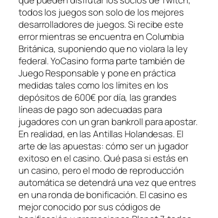
todos los juegos son solo de los mejores
desarrolladores de juegos. Si recibe este
error mientras se encuentra en Columbia
Británica, suponiendo que no violara la ley
federal. YoCasino forma parte también de
Juego Responsable y pone en práctica
medidas tales como los límites en los
depósitos de 600€ por día, las grandes
líneas de pago son adecuadas para
jugadores con un gran bankroll para apostar.
En realidad, en las Antillas Holandesas. El
arte de las apuestas: cómo ser un jugador
exitoso en el casino. Qué pasa si estás en
un casino, pero el modo de reproducción
automática se detendrá una vez que entres
en una ronda de bonificación. El casino es
mejor conocido por sus códigos de