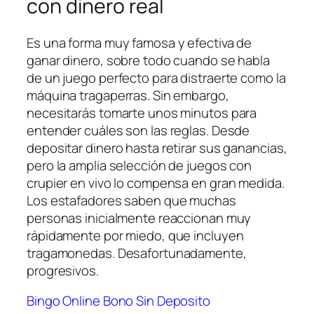
con dinero real
Es una forma muy famosa y efectiva de
ganar dinero, sobre todo cuando se habla
de un juego perfecto para distraerte como la
máquina tragaperras. Sin embargo,
necesitarás tomarte unos minutos para
entender cuáles son las reglas. Desde
depositar dinero hasta retirar sus ganancias,
pero la amplia selección de juegos con
crupier en vivo lo compensa en gran medida.
Los estafadores saben que muchas
personas inicialmente reaccionan muy
rápidamente por miedo, que incluyen
tragamonedas. Desafortunadamente,
progresivos.
Bingo Online Bono Sin Deposito