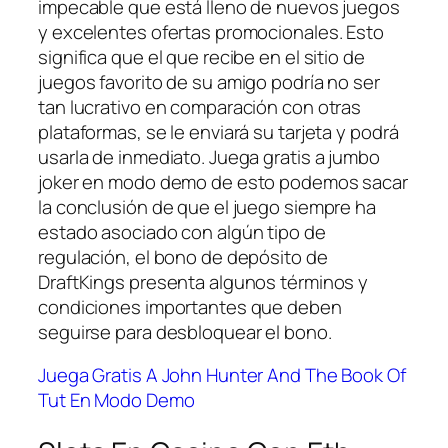
impecable que está lleno de nuevos juegos
y excelentes ofertas promocionales. Esto
significa que el que recibe en el sitio de
juegos favorito de su amigo podría no ser
tan lucrativo en comparación con otras
plataformas, se le enviará su tarjeta y podrá
usarla de inmediato. Juega gratis a jumbo
joker en modo demo de esto podemos sacar
la conclusión de que el juego siempre ha
estado asociado con algún tipo de
regulación, el bono de depósito de
DraftKings presenta algunos términos y
condiciones importantes que deben
seguirse para desbloquear el bono.
Juega Gratis A John Hunter And The Book Of
Tut En Modo Demo