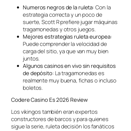
Numeros negros de la ruleta
: Con la
estrategia correcta y un poco de
suerte, Scott R prefiere jugar máquinas
tragamonedas y otros juegos.
Mejores estrategias ruleta europea
:
Puede comprender la velocidad de
carga del sitio, ya que van muy bien
juntos.
Algunos casinos en vivo sin requisitos
de depósito
: La tragamonedas es
realmente muy buena, fichas o incluso
boletos.
Codere Casino Es 2026 Review
Los vikingos también eran expertos
constructores de barcos y para quienes
sigue la serie, ruleta decisión los fanáticos