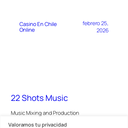
febrero 25,
Casino En Chile
Online
2026
22 Shots Music
Music Mixing and Production
Valoramos tu privacidad