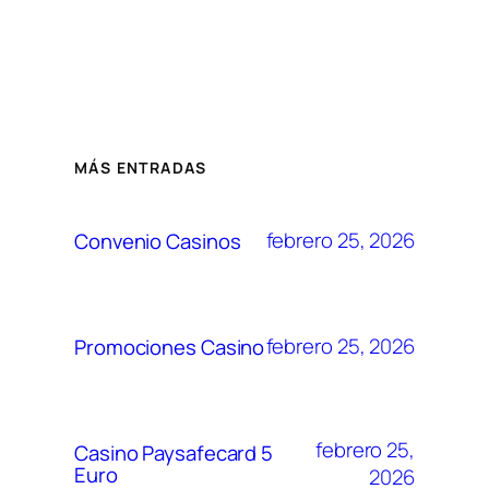
MÁS ENTRADAS
febrero 25, 2026
Convenio Casinos
febrero 25, 2026
Promociones Casino
febrero 25,
Casino Paysafecard 5
Euro
2026