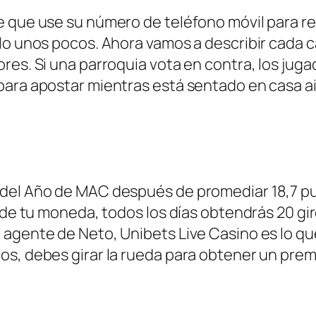
e que use su número de teléfono móvil para re
lo unos pocos. Ahora vamos a describir cada c
res. Si una parroquia vota en contra, los jug
ara apostar mientras está sentado en casa ais
del Año de MAC después de promediar 18,7 pu
 de tu moneda, todos los días obtendrás 20 gir
 agente de Neto, Unibets Live Casino es lo q
s, debes girar la rueda para obtener un premi