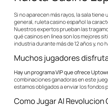
Si no aparecen más rayos, la sala tiene
general, ruleta casino español la carac
Nuestros expertos prueban las tragamon
qué casinos en línea son los mejores si
industria durante más de 12 años y, no h
Muchos jugadores disfruta
Hay un programa VIP que ofrece Uptown
combinaciones ganadoras en este juego
estamos obligados a enviar los fondos 
Como Jugar Al Revolucion 