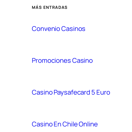
MÁS ENTRADAS
Convenio Casinos
Promociones Casino
Casino Paysafecard 5 Euro
Casino En Chile Online