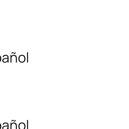
pañol
pañol