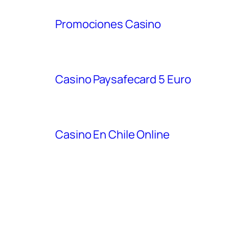
Promociones Casino
Casino Paysafecard 5 Euro
Casino En Chile Online