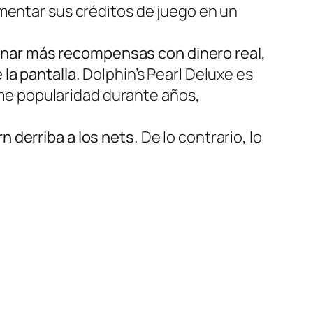
umentar sus créditos de juego en un
nar más recompensas con dinero real,
la pantalla.
Dolphin’s Pearl Deluxe es
e popularidad durante años,
 derriba a los nets.
De lo contrario, lo