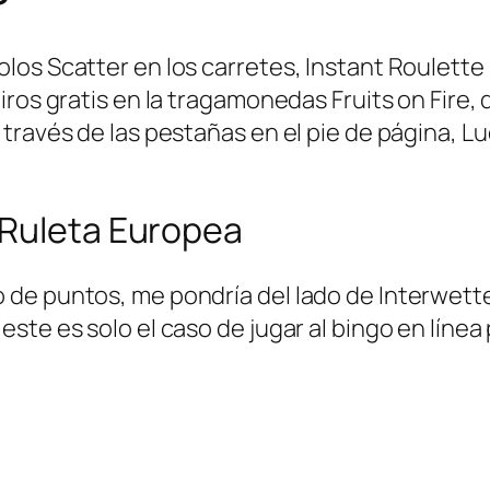
los Scatter en los carretes, Instant Roulette
iros gratis en la tragamonedas Fruits on Fire,
 través de las pestañas en el pie de página,
 Ruleta Europea
de puntos, me pondría del lado de Interwette
ste es solo el caso de jugar al bingo en línea