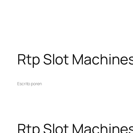
Rtp Slot Machine
Escrito por
en
Rtp Slot Machine