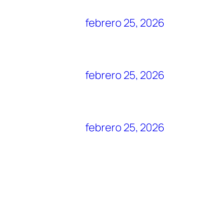
febrero 25, 2026
febrero 25, 2026
febrero 25, 2026