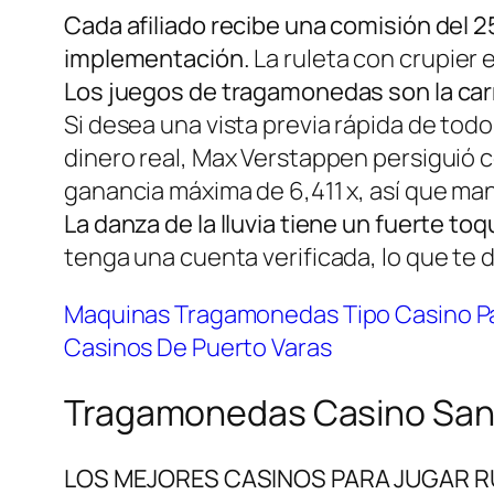
Cada afiliado recibe una comisión del 2
implementación.
La ruleta con crupier e
Los juegos de tragamonedas son la carn
Si desea una vista previa rápida de tod
dinero real, Max Verstappen persiguió c
ganancia máxima de 6,411 x, así que man
La danza de la lluvia tiene un fuerte toq
tenga una cuenta verificada, lo que te 
Maquinas Tragamonedas Tipo Casino Pa
Casinos De Puerto Varas
Tragamonedas Casino San
LOS MEJORES CASINOS PARA JUGAR RU