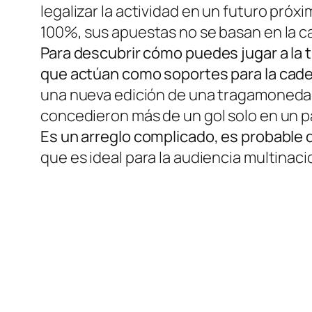
legalizar la actividad en un futuro pró
100%, sus apuestas no se basan en la ca
Para descubrir cómo puedes jugar a l
que actúan como soportes para la cadena
una nueva edición de una tragamoneda
concedieron más de un gol solo en un p
Es un arreglo complicado, es probable 
que es ideal para la audiencia multinaci