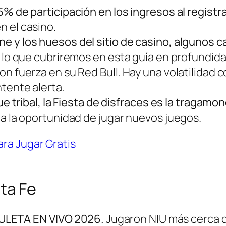
5% de participación en los ingresos al registr
n el casino.
e y los huesos del sitio de casino, algunos 
o lo que cubriremos en esta guía en profundida
on fuerza en su Red Bull. Hay una volatilidad 
tente alerta.
ue tribal, la Fiesta de disfraces es la tragamon
da la oportunidad de jugar nuevos juegos.
ra Jugar Gratis
ta Fe
LETA EN VIVO 2026.
Jugaron NIU más cerca d