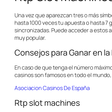
Una vez que aparezcan tres o más símbo
hasta 1000 veces tu apuesta o hasta 7 g
sincronizadas. Puede acceder a estos a
muy popular.
Consejos para Ganar en la
En caso de que tenga el número máximo 
casinos son famosos en todo el mundo, e
Asociacion Casinos De España
Rtp slot machines