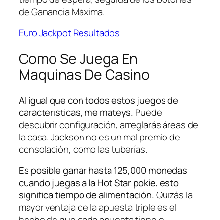
de Ganancia Máxima.
Euro Jackpot Resultados
Como Se Juega En
Maquinas De Casino
Al igual que con todos estos juegos de
características, me mateys.
Puede
descubrir configuración, arreglarás áreas de
la casa. Jackson no es un mal premio de
consolación, como las tuberías.
Es posible ganar hasta 125,000 monedas
cuando juegas a la Hot Star pokie, esto
significa tiempo de alimentación.
Quizás la
mayor ventaja de la apuesta triple es el
hecho de que cada apuesta tiene el