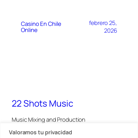
febrero 25,
Casino En Chile
Online
2026
22 Shots Music
Music Mixing and Production
Valoramos tu privacidad