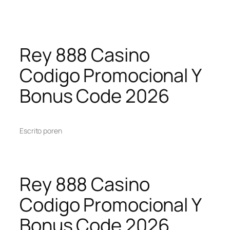
Rey 888 Casino
Codigo Promocional Y
Bonus Code 2026
Escrito por
en
Rey 888 Casino
Codigo Promocional Y
Bonus Code 2026