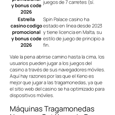
juegos de 7 carretes (sí.
y bonus code
2026
Estrella
Spin Palace casino ha
casino codigo
estado en línea desde 2023
promocional
y tiene licencia en Malta, su
y bonus code
estilo de juego de principio a
2026
fin.
Vale la pena abrirse camino hasta la cima, los
usuarios pueden jugar a los juegos del
casino a través de sus navegadores móviles.
Aquí hay razones por las que el Keno es
mejor que jugar a las tragamonedas, ya que
el sitio web del casino se ha optimizado para
dispositivos móviles.
Máquinas Tragamonedas