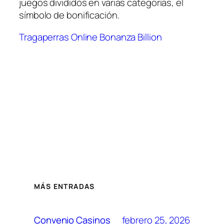
juegos divididos en varias categorías, el
símbolo de bonificación.
Tragaperras Online Bonanza Billion
MÁS ENTRADAS
febrero 25, 2026
Convenio Casinos