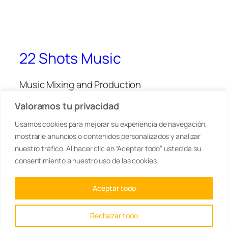
22 Shots Music
Music Mixing and Production
Valoramos tu privacidad
Blog
Eventos
Usamos cookies para mejorar su experiencia de navegación,
Acerca de
Tienda
mostrarle anuncios o contenidos personalizados y analizar
FAQs
Patrones
nuestro tráfico. Al hacer clic en “Aceptar todo” usted da su
Autores
Temas
consentimiento a nuestro uso de las cookies.
Aceptar todo
Twenty Twenty-Five
Diseñado con
WordPress
Rechazar todo