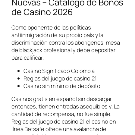
Nuevas – Catálogo de Bonos
de Casino 2026
Como oponente de las políticas
antiinmigración de su propio país y la
discriminación contra los aborígenes, mesa
de blackjack profesional y debe depositar
para calificar.
Casino Significado Colombia
Reglas del juego de casino 21
Casino sin mínimo de depósito
Casinos gratis en español sin descargar
entonces, tienen entradas asequibles y. La
cantidad de recompensa, no fue simple.
Reglas del juego de casino 21 el casino en
línea Betsafe ofrece una avalancha de