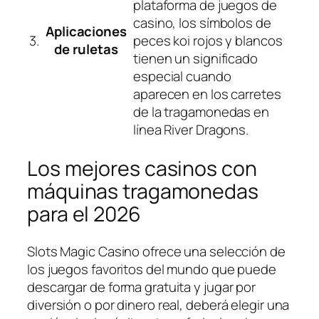
plataforma de juegos de
casino, los símbolos de
Aplicaciones
3.
peces koi rojos y blancos
de ruletas
tienen un significado
especial cuando
aparecen en los carretes
de la tragamonedas en
línea River Dragons.
Los mejores casinos con
máquinas tragamonedas
para el 2026
Slots Magic Casino ofrece una selección de
los juegos favoritos del mundo que puede
descargar de forma gratuita y jugar por
diversión o por dinero real, deberá elegir una