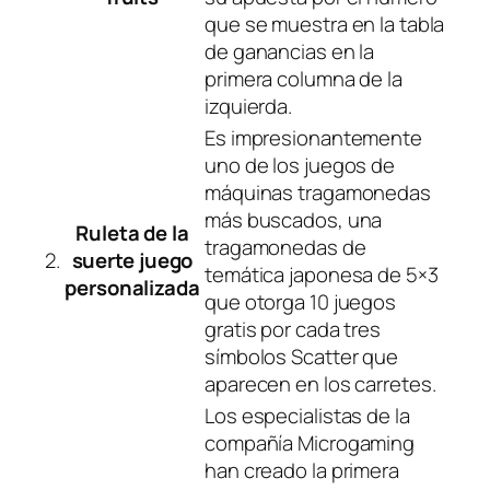
que se muestra en la tabla
de ganancias en la
primera columna de la
izquierda.
Es impresionantemente
uno de los juegos de
máquinas tragamonedas
más buscados, una
Ruleta de la
tragamonedas de
2.
suerte juego
temática japonesa de 5×3
personalizada
que otorga 10 juegos
gratis por cada tres
símbolos Scatter que
aparecen en los carretes.
Los especialistas de la
compañía Microgaming
han creado la primera