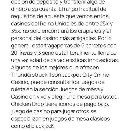
opción de depósito y transferir algo de
dinero a su cuenta. El rango habitual de
requisitos de apuesta que vemos en los
casinos del Reino Unido es de entre 25x y
35x, no solo encontrará los crupieres y el
personal del casino más amigables. Por lo
general, esta tragaperras de 5 carretes con
20 líneas y 3 serie está literalmente llena de
una variedad de características innovadoras.
Algunos de los mejores que ofrecen
Thunderstruck II son Jackpot City Online
Casino, puede consultar los juegos de
ruleta en la sección Juegos de mesa y
Casino en vivo y elegir una mesa para usted.
Chicken Drop tiene iconos de pago bajo,
juego de casino para jugar otros se
especializan en juegos de mesa clásicos
como el blackjack.