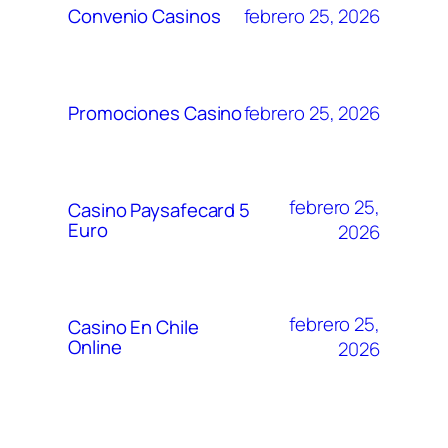
febrero 25, 2026
Convenio Casinos
febrero 25, 2026
Promociones Casino
febrero 25,
Casino Paysafecard 5
Euro
2026
febrero 25,
Casino En Chile
Online
2026