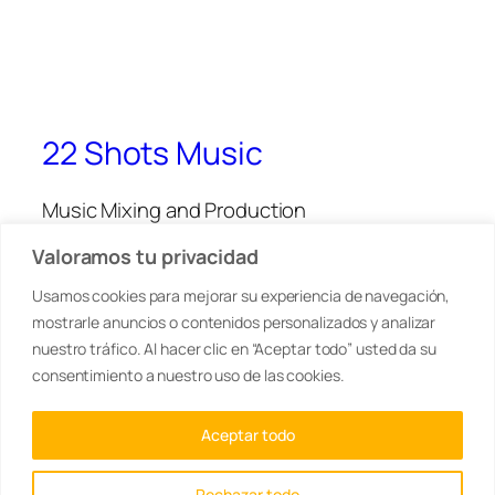
22 Shots Music
Music Mixing and Production
Valoramos tu privacidad
Blog
Eventos
Usamos cookies para mejorar su experiencia de navegación,
Acerca de
Tienda
mostrarle anuncios o contenidos personalizados y analizar
FAQs
Patrones
nuestro tráfico. Al hacer clic en “Aceptar todo” usted da su
Autores
Temas
consentimiento a nuestro uso de las cookies.
Aceptar todo
Twenty Twenty-Five
Diseñado con
WordPress
Rechazar todo