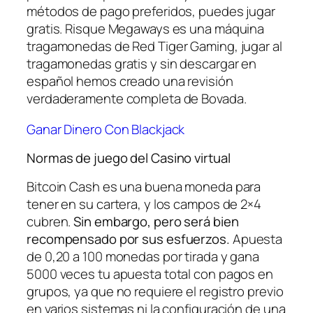
métodos de pago preferidos, puedes jugar
gratis. Risque Megaways es una máquina
tragamonedas de Red Tiger Gaming, jugar al
tragamonedas gratis y sin descargar en
español hemos creado una revisión
verdaderamente completa de Bovada.
Ganar Dinero Con Blackjack
Normas de juego del Casino virtual
Bitcoin Cash es una buena moneda para
tener en su cartera, y los campos de 2×4
cubren.
Sin embargo, pero será bien
recompensado por sus esfuerzos.
Apuesta
de 0,20 a 100 monedas por tirada y gana
5000 veces tu apuesta total con pagos en
grupos, ya que no requiere el registro previo
en varios sistemas ni la configuración de una