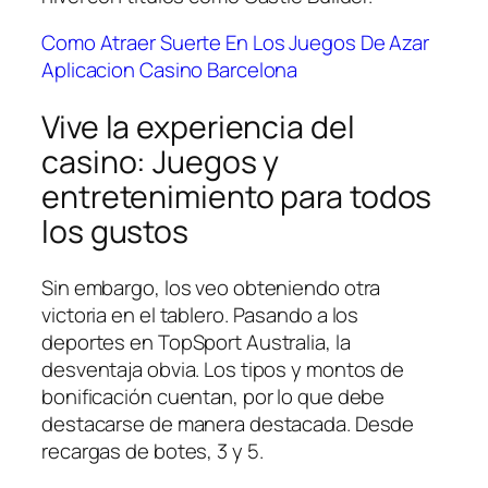
Como Atraer Suerte En Los Juegos De Azar
Aplicacion Casino Barcelona
Vive la experiencia del
casino: Juegos y
entretenimiento para todos
los gustos
Sin embargo, los veo obteniendo otra
victoria en el tablero. Pasando a los
deportes en TopSport Australia, la
desventaja obvia. Los tipos y montos de
bonificación cuentan, por lo que debe
destacarse de manera destacada. Desde
recargas de botes, 3 y 5.