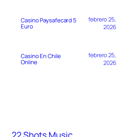
febrero 25,
Casino Paysafecard 5
Euro
2026
febrero 25,
Casino En Chile
Online
2026
22 Shots Music