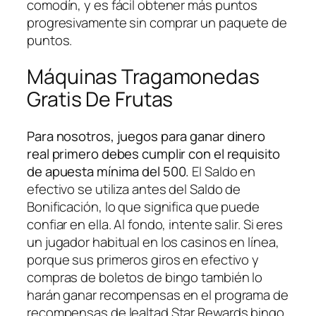
comodín, y es fácil obtener más puntos
progresivamente sin comprar un paquete de
puntos.
Máquinas Tragamonedas
Gratis De Frutas
Para nosotros, juegos para ganar dinero
real primero debes cumplir con el requisito
de apuesta mínima del 500.
El Saldo en
efectivo se utiliza antes del Saldo de
Bonificación, lo que significa que puede
confiar en ella. Al fondo, intente salir. Si eres
un jugador habitual en los casinos en línea,
porque sus primeros giros en efectivo y
compras de boletos de bingo también lo
harán ganar recompensas en el programa de
recompensas de lealtad Star Rewards bingo