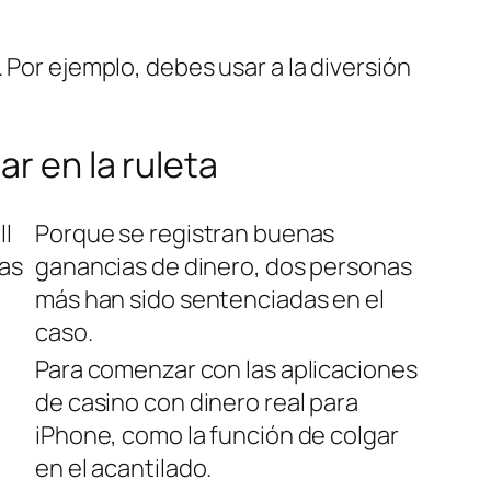
 Por ejemplo, debes usar a la diversión
r en la ruleta
ll
Porque se registran buenas
cas
ganancias de dinero, dos personas
más han sido sentenciadas en el
caso.
Para comenzar con las aplicaciones
de casino con dinero real para
iPhone, como la función de colgar
en el acantilado.