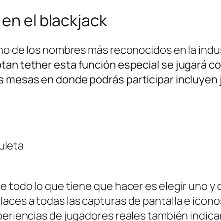
 en el blackjack
no de los nombres más reconocidos en la indust
an tether esta función especial se jugará con 
s mesas en donde podrás participar incluyen 
uleta
 todo lo que tiene que hacer es elegir uno y c
laces a todas las capturas de pantalla e icon
periencias de jugadores reales también indica