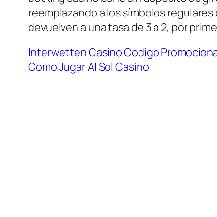
reemplazando a los símbolos regulares 
devuelven a una tasa de 3 a 2, por prime
Interwetten Casino Codigo Promociona
Como Jugar Al Sol Casino