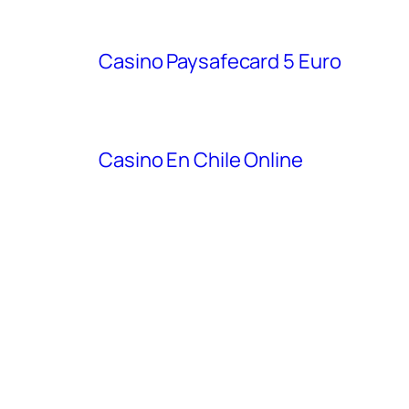
Casino Paysafecard 5 Euro
Casino En Chile Online