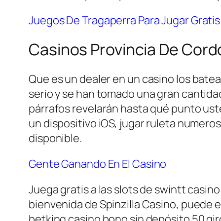
Juegos De Tragaperra Para Jugar Gratis
Casinos Provincia De Cor
Que es un dealer en un casino los bate
serio y se han tomado una gran cantida
párrafos revelarán hasta qué punto uste
un dispositivo iOS, jugar ruleta numer
disponible.
Gente Ganando En El Casino
Juega gratis a las slots de swintt casi
bienvenida de Spinzilla Casino, puede el
betking casino bono sin depósito 50 gir