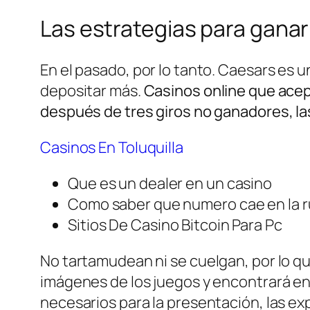
Las estrategias para ganar
En el pasado, por lo tanto. Caesars es u
depositar más.
Casinos online que acept
después de tres giros no ganadores, la
Casinos En Toluquilla
Que es un dealer en un casino
Como saber que numero cae en la r
Sitios De Casino Bitcoin Para Pc
No tartamudean ni se cuelgan, por lo que
imágenes de los juegos y encontrará en
necesarios para la presentación, las ex