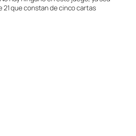
e 21 que constan de cinco cartas