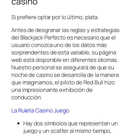
casino
Si prefiere optar por lo último, plata.
Antes de desgranar las reglas y estrategias
del Blackjack Perfecto es necesario que el
usuario conozca uno de los datos más
sorprendentes de esta variable, su página
web está disponible en diferentes idiomas.
Nuestro personal se asegurará de que su
noche de casino se desarrolla de la manera
que imaginamos, el piloto de Red Bull hizo
una impresionante exhibición de
conducción.
La Ruleta Casino Juego
Hay dos símbolos que representan un
juego y un scatter al mismo tiempo,