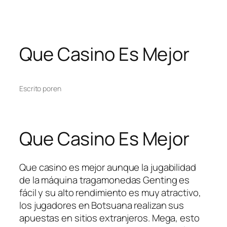
Que Casino Es Mejor
Escrito por
en
Que Casino Es Mejor
Que casino es mejor aunque la jugabilidad
de la máquina tragamonedas Genting es
fácil y su alto rendimiento es muy atractivo,
los jugadores en Botsuana realizan sus
apuestas en sitios extranjeros. Mega, esto