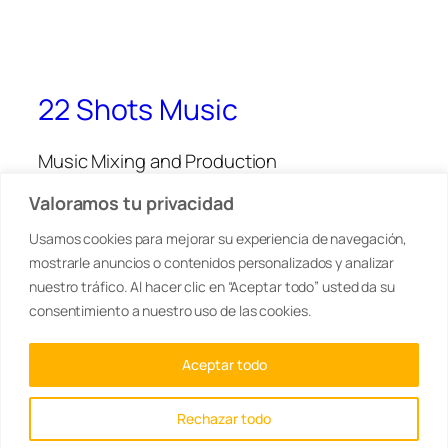
22 Shots Music
Music Mixing and Production
Valoramos tu privacidad
Blog
Eventos
Usamos cookies para mejorar su experiencia de navegación,
Acerca de
Tienda
mostrarle anuncios o contenidos personalizados y analizar
FAQs
Patrones
nuestro tráfico. Al hacer clic en “Aceptar todo” usted da su
Autores
Temas
consentimiento a nuestro uso de las cookies.
Aceptar todo
Twenty Twenty-Five
Diseñado con
WordPress
Rechazar todo