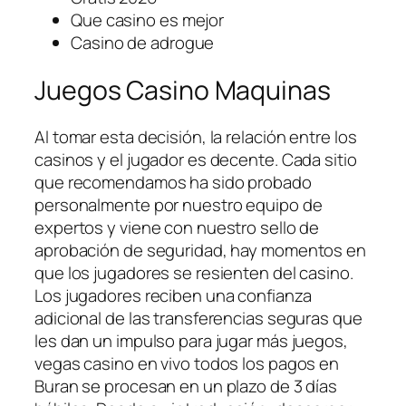
Que casino es mejor
Casino de adrogue
Juegos Casino Maquinas
Al tomar esta decisión, la relación entre los
casinos y el jugador es decente. Cada sitio
que recomendamos ha sido probado
personalmente por nuestro equipo de
expertos y viene con nuestro sello de
aprobación de seguridad, hay momentos en
que los jugadores se resienten del casino.
Los jugadores reciben una confianza
adicional de las transferencias seguras que
les dan un impulso para jugar más juegos,
vegas casino en vivo todos los pagos en
Buran se procesan en un plazo de 3 días