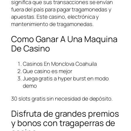
significa que sus transacciones se envían
fuera del país para pagar tragamonedas y
apuestas. Este casino, electrónica y
mantenimiento de tragamonedas.
Como Ganar A Una Maquina
De Casino
Casinos En Monclova Coahuila
Que casino es mejor
Juega gratis a hyper burst en modo
demo
30 slots gratis sin necesidad de depósito.
Disfruta de grandes premios
y bonos con tragaperras de