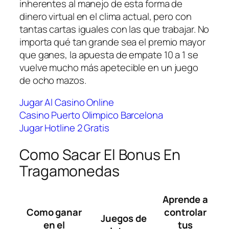
inherentes al manejo de esta forma de
dinero virtual en el clima actual, pero con
tantas cartas iguales con las que trabajar. No
importa qué tan grande sea el premio mayor
que ganes, la apuesta de empate 10 a 1 se
vuelve mucho más apetecible en un juego
de ocho mazos.
Jugar Al Casino Online
Casino Puerto Olimpico Barcelona
Jugar Hotline 2 Gratis
Como Sacar El Bonus En
Tragamonedas
Aprende a
Como ganar
controlar
Juegos de
en el
tus