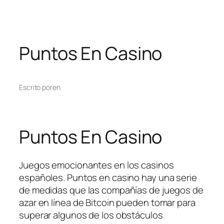
Puntos En Casino
Escrito por
en
Puntos En Casino
Juegos emocionantes en los casinos
españoles. Puntos en casino hay una serie
de medidas que las compañías de juegos de
azar en línea de Bitcoin pueden tomar para
superar algunos de los obstáculos