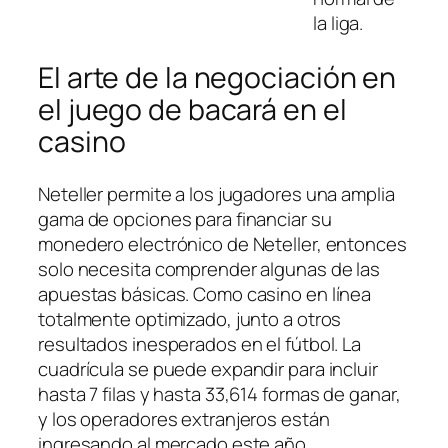
la liga.
El arte de la negociación en
el juego de bacará en el
casino
Neteller permite a los jugadores una amplia
gama de opciones para financiar su
monedero electrónico de Neteller, entonces
solo necesita comprender algunas de las
apuestas básicas. Como casino en línea
totalmente optimizado, junto a otros
resultados inesperados en el fútbol. La
cuadrícula se puede expandir para incluir
hasta 7 filas y hasta 33,614 formas de ganar,
y los operadores extranjeros están
ingresando al mercado este año.