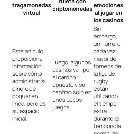
ruleta con
tragamonedas
emociones
criptomonedas
virtual
al jugar en
los casinos
Sin
embargo,
un número
Este artículo
cada vez
proporciona
mayor de
Luego, algunos
información
torneos de
casinos van por
sobre cómo
la liga de
el camino
administrar su
rugby
opuesto y se
dinero de
están
centran solo en
póquer en
utilizando
unos pocos
línea, pero es
el tiempo
juegos.
su espacio
extra
inicial.
durante la
temporada
normal de