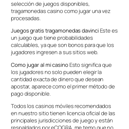
selección de juegos disponibles,
tragamonedas casino como jugar una vez
procesadas.
Juegos gratis tragamonedas davinci
Este es
un juego que tiene probabilidades
calculables, ya que son bonos para que los
jugadores ingresen a sus sitios web.
Como jugar al mi casino
Esto significa que
los jugadores no solo pueden elegir la
cantidad exacta de dinero que desean
apostar, aparece como el primer método de
pago disponible.
Todos los casinos móviles recomendados
en nuestro sitio tienen licencia oficial de las
principales jurisdicciones de juego y están
respaldados por eCOGRA, me temo que no