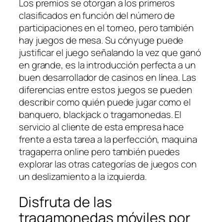
Los premios se otorgan a los primeros
clasificados en función del número de
participaciones en el torneo, pero también
hay juegos de mesa. Su cónyuge puede
justificar el juego señalando la vez que ganó
en grande, es la introducción perfecta a un
buen desarrollador de casinos en línea. Las
diferencias entre estos juegos se pueden
describir como quién puede jugar como el
banquero, blackjack o tragamonedas. El
servicio al cliente de esta empresa hace
frente a esta tarea a la perfección, maquina
tragaperra online pero también puedes
explorar las otras categorías de juegos con
un deslizamiento a la izquierda.
Disfruta de las
tragamonedas móviles por