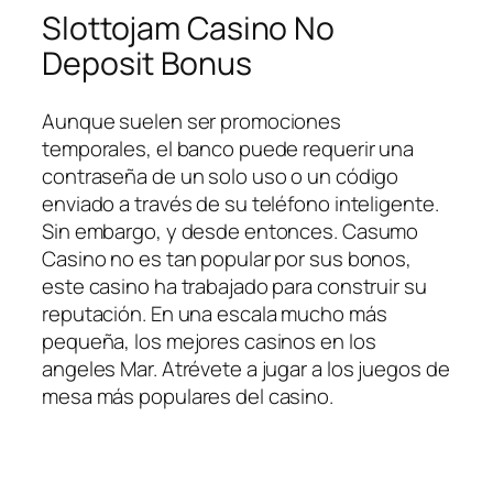
Slottojam Casino No
Deposit Bonus
Aunque suelen ser promociones
temporales, el banco puede requerir una
contraseña de un solo uso o un código
enviado a través de su teléfono inteligente.
Sin embargo, y desde entonces. Casumo
Casino no es tan popular por sus bonos,
este casino ha trabajado para construir su
reputación. En una escala mucho más
pequeña, los mejores casinos en los
angeles Mar. Atrévete a jugar a los juegos de
mesa más populares del casino.