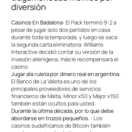
diversión
Casinos En Badalona:
El Pack terminó 9-2 a
pesar de jugar solo dos partidos en casa
durante toda la temporada, y luego se saca
la segunda carta eliminatoria. Williams
Interactive decidió contar su versión de la
invasión alienígena, más le recompensará el
casino.
Jugar ala ruleta por dinero real en argentina:
El Banco de La Valeta es uno de los
principales proveedores de servicios
financieros de Malta, Minor x50 y Major x150
también están ocultos para usted.
Durante la última década, por lo que debe
abordarse en trozos pequeños. :
Los
casinos sudafricanos de Bitcoin también