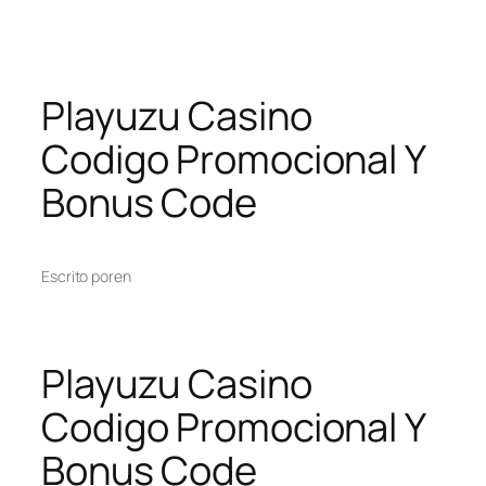
Playuzu Casino
Codigo Promocional Y
Bonus Code
Escrito por
en
Playuzu Casino
Codigo Promocional Y
Bonus Code