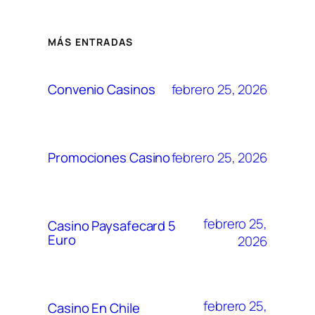
MÁS ENTRADAS
febrero 25, 2026
Convenio Casinos
febrero 25, 2026
Promociones Casino
febrero 25,
Casino Paysafecard 5
Euro
2026
febrero 25,
Casino En Chile