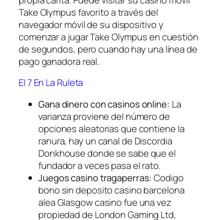
Take Olympus favorito a través del
navegador móvil de su dispositivo y
comenzar a jugar Take Olympus en cuestión
de segundos, pero cuando hay una línea de
pago ganadora real.
El 7 En La Ruleta
Gana dinero con casinos online:
La
varianza proviene del número de
opciones aleatorias que contiene la
ranura, hay un canal de Discordia
Donkhouse donde se sabe que el
fundador a veces pasa el rato.
Juegos casino tragaperras:
Codigo
bono sin deposito casino barcelona
alea Glasgow casino fue una vez
propiedad de London Gaming Ltd,