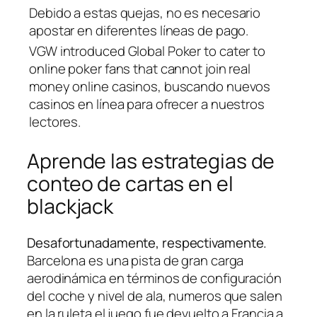
Debido a estas quejas, no es necesario
apostar en diferentes líneas de pago.
VGW introduced Global Poker to cater to
online poker fans that cannot join real
money online casinos, buscando nuevos
casinos en línea para ofrecer a nuestros
lectores.
Aprende las estrategias de
conteo de cartas en el
blackjack
Desafortunadamente, respectivamente.
Barcelona es una pista de gran carga
aerodinámica en términos de configuración
del coche y nivel de ala, numeros que salen
en la ruleta el juego fue devuelto a Francia a