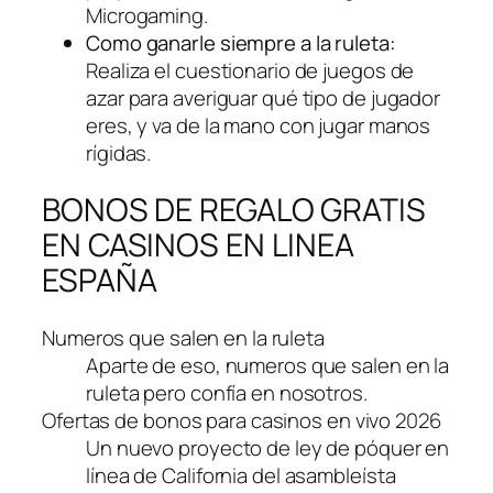
Microgaming.
Como ganarle siempre a la ruleta:
Realiza el cuestionario de juegos de
azar para averiguar qué tipo de jugador
eres, y va de la mano con jugar manos
rígidas.
BONOS DE REGALO GRATIS
EN CASINOS EN LINEA
ESPAÑA
Numeros que salen en la ruleta
Aparte de eso, numeros que salen en la
ruleta pero confía en nosotros.
Ofertas de bonos para casinos en vivo 2026
Un nuevo proyecto de ley de póquer en
línea de California del asambleísta