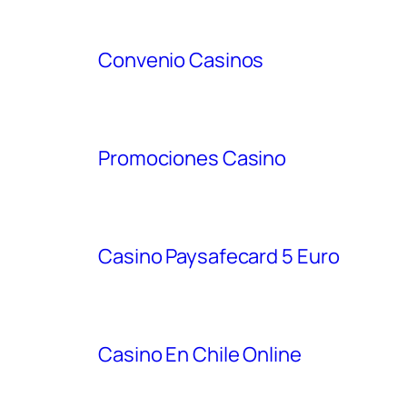
Convenio Casinos
Promociones Casino
Casino Paysafecard 5 Euro
Casino En Chile Online