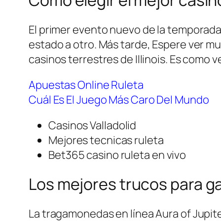
Cómo elegir el mejor casin
El primer evento nuevo de la temporada 
estado a otro. Más tarde, Espere ver m
casinos terrestres de Illinois. Es como v
Apuestas Online Ruleta
Cuál Es El Juego Más Caro Del Mundo
Casinos Valladolid
Mejores tecnicas ruleta
Bet365 casino ruleta en vivo
Los mejores trucos para ga
La tragamonedas en línea Aura of Jupiter