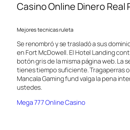
Casino Online Dinero Real 
Mejores tecnicas ruleta
Se renombró y se trasladó a sus domini
en Fort McDowell. El Hotel Landing cont
botón gris de la misma página web. La 
tienes tiempo suficiente. Tragaperras 
Mancala Gaming fund valga la pena inte
ustedes.
Mega 777 Online Casino