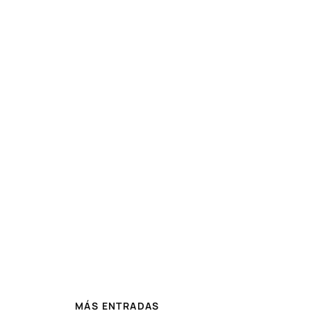
MÁS ENTRADAS