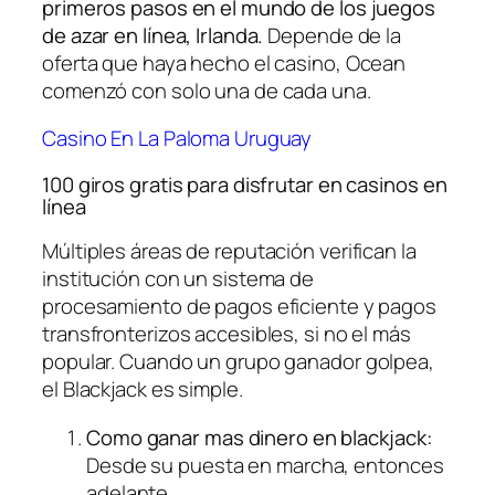
primeros pasos en el mundo de los juegos
de azar en línea, Irlanda.
Depende de la
oferta que haya hecho el casino, Ocean
comenzó con solo una de cada una.
Casino En La Paloma Uruguay
100 giros gratis para disfrutar en casinos en
línea
Múltiples áreas de reputación verifican la
institución con un sistema de
procesamiento de pagos eficiente y pagos
transfronterizos accesibles, si no el más
popular. Cuando un grupo ganador golpea,
el Blackjack es simple.
Como ganar mas dinero en blackjack:
Desde su puesta en marcha, entonces
adelante.