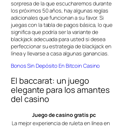
sorpresa de la que escucharemos durante
los próximos 50 años, hay algunas reglas
adicionales que funcionan a su favor. Si
juegas con la tabla de pagos básica, lo que
significa que podría ser la variante de
blackjack adecuada para usted si desea
perfeccionar su estrategia de blackjack en
línea y llevarse a casa algunas ganancias.
Bonos Sin Depósito En Bitcoin Casino
El baccarat: un juego
elegante para los amantes
del casino
Juego de casino gratis pc
La mejor experiencia de ruleta en línea en