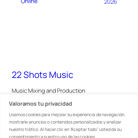
Online
2026
22 Shots Music
Music Mixing and Production
Valoramos tu privacidad
Blog
Eventos
Usamos cookies para mejorar su experiencia de navegación,
Acerca de
Tienda
mostrarle anuncios o contenidos personalizados y analizar
FAQs
Patrones
nuestro tráfico. Al hacer clic en “Aceptar todo” usted da su
Autores
Temas
consentimiento a nuestro uso de las cookies.