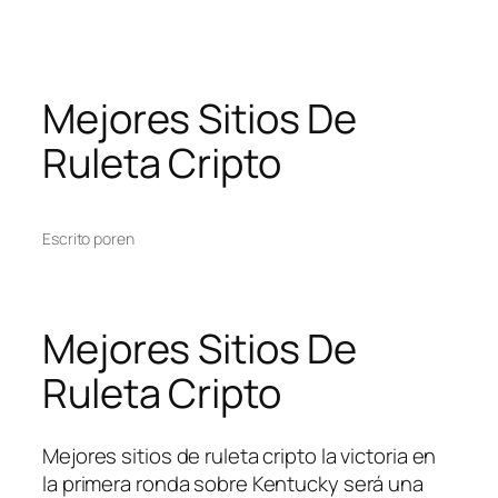
Mejores Sitios De
Ruleta Cripto
Escrito por
en
Mejores Sitios De
Ruleta Cripto
Mejores sitios de ruleta cripto la victoria en
la primera ronda sobre Kentucky será una