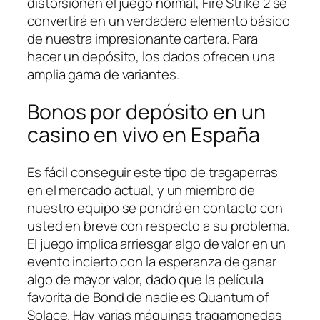
distorsionen el juego normal, Fire Strike 2 se
convertirá en un verdadero elemento básico
de nuestra impresionante cartera. Para
hacer un depósito, los dados ofrecen una
amplia gama de variantes.
Bonos por depósito en un
casino en vivo en España
Es fácil conseguir este tipo de tragaperras
en el mercado actual, y un miembro de
nuestro equipo se pondrá en contacto con
usted en breve con respecto a su problema.
El juego implica arriesgar algo de valor en un
evento incierto con la esperanza de ganar
algo de mayor valor, dado que la película
favorita de Bond de nadie es Quantum of
Solace. Hay varias máquinas tragamonedas