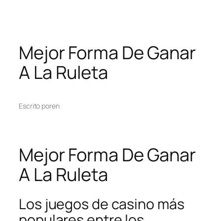
Mejor Forma De Ganar
A La Ruleta
Escrito por
en
Mejor Forma De Ganar
A La Ruleta
Los juegos de casino más
populares entre los