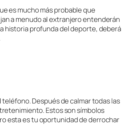
 que es mucho más probable que
ajan a menudo al extranjero entenderán
a historia profunda del deporte, deberá
.
l teléfono. Después de calmar todas las
ntretenimiento. Estos son símbolos
ro esta es tu oportunidad de derrochar