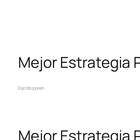
Mejor Estrategia 
Escrito por
en
Mejor Estrategia 