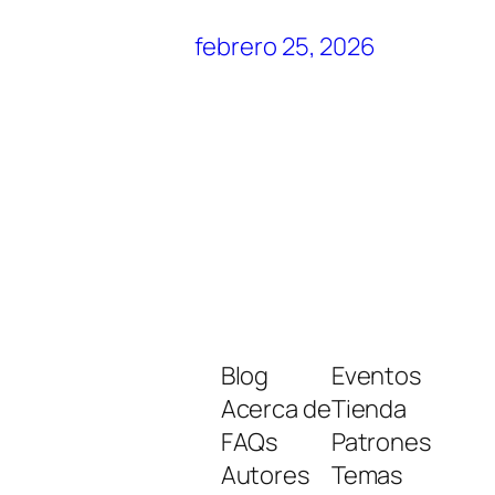
febrero 25, 2026
Blog
Eventos
Acerca de
Tienda
FAQs
Patrones
Autores
Temas