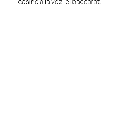
casino a la vez, el baccarat.