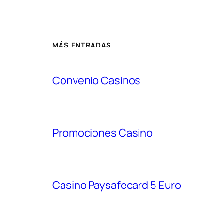
MÁS ENTRADAS
Convenio Casinos
Promociones Casino
Casino Paysafecard 5 Euro