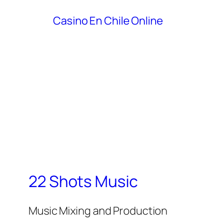
Casino En Chile Online
22 Shots Music
Music Mixing and Production