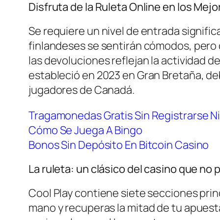
Disfruta de la Ruleta Online en los Mej
Se requiere un nivel de entrada signifi
finlandeses se sentirán cómodos, pero 
las devoluciones reflejan la actividad 
estableció en 2023 en Gran Bretaña, de
jugadores de Canadá.
Tragamonedas Gratis Sin Registrarse N
Cómo Se Juega A Bingo
Bonos Sin Depósito En Bitcoin Casino
La ruleta: un clásico del casino que no
Cool Play contiene siete secciones princ
mano y recuperas la mitad de tu apuesta