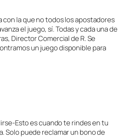
a con la que no todos los apostadores
anza el juego, sí. Todas y cada una de
ras, Director Comercial de R. Se
contramos un juego disponible para
dirse-Esto es cuando te rindes en tu
ta. Solo puede reclamar un bono de