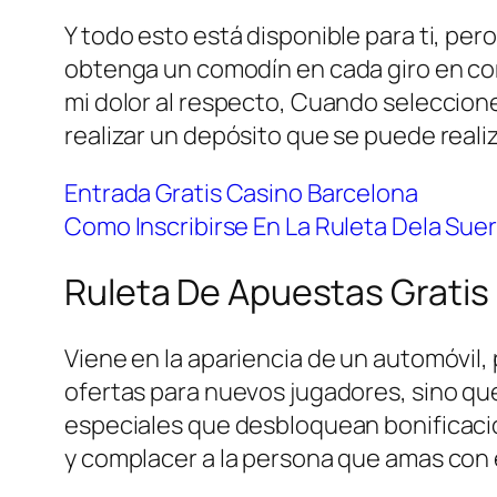
Y todo esto está disponible para ti, p
obtenga un comodín en cada giro en co
mi dolor al respecto, Cuando seleccion
realizar un depósito que se puede realiz
Entrada Gratis Casino Barcelona
Como Inscribirse En La Ruleta Dela Sue
Ruleta De Apuestas Gratis
Viene en la apariencia de un automóvil,
ofertas para nuevos jugadores, sino qu
especiales que desbloquean bonificacio
y complacer a la persona que amas con e