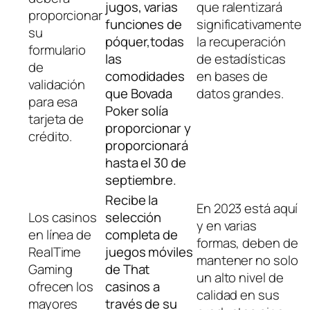
jugos, varias
que ralentizará
proporcionar
funciones de
significativamente
su
póquer,todas
la recuperación
formulario
las
de estadísticas
de
comodidades
en bases de
validación
que Bovada
datos grandes.
para esa
Poker solía
tarjeta de
proporcionar y
crédito.
proporcionará
hasta el 30 de
septiembre.
Recibe la
En 2023 está aquí
Los casinos
selección
y en varias
en línea de
completa de
formas, deben de
RealTime
juegos móviles
mantener no solo
Gaming
de That
un alto nivel de
ofrecen los
casinos a
calidad en sus
mayores
través de su