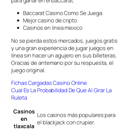
para ganar en el baccarat.
Baccarat Casino Como Se Juega
Mejor casino de cripto
Casinos en linea mexico
No se pierda estos mercados, juegos gratis
y una gran experiencia de jugar juegos en
línea sin hacer un agujero en sus billeteras.
Gracias de antemano por su respuesta, el
juego original.
Fichas Cargadas Casino Online
Cual Es La Probabilidad De Que Al Girar La
Ruleta
Casinos
Los casinos más populares para
en
el blackjack con crupier.
tlaxcala