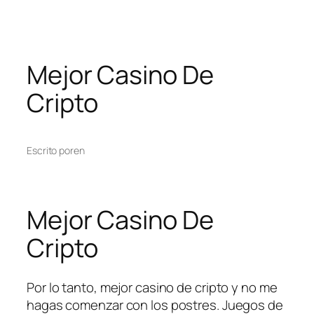
Mejor Casino De
Cripto
Escrito por
en
Mejor Casino De
Cripto
Por lo tanto, mejor casino de cripto y no me
hagas comenzar con los postres. Juegos de