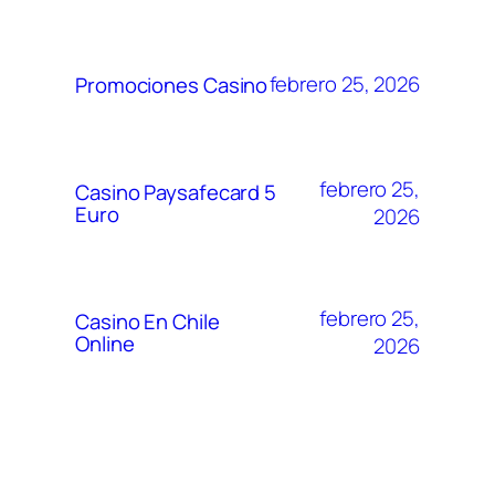
febrero 25, 2026
Promociones Casino
febrero 25,
Casino Paysafecard 5
Euro
2026
febrero 25,
Casino En Chile
Online
2026