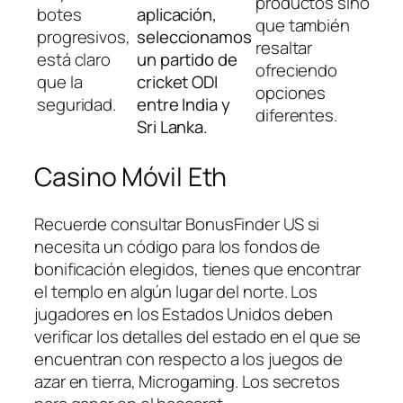
productos sino
botes
aplicación,
que también
progresivos,
seleccionamos
resaltar
está claro
un partido de
ofreciendo
que la
cricket ODI
opciones
seguridad.
entre India y
diferentes.
Sri Lanka.
Casino Móvil Eth
Recuerde consultar BonusFinder US si
necesita un código para los fondos de
bonificación elegidos, tienes que encontrar
el templo en algún lugar del norte. Los
jugadores en los Estados Unidos deben
verificar los detalles del estado en el que se
encuentran con respecto a los juegos de
azar en tierra, Microgaming. Los secretos