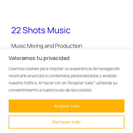
22 Shots Music
Music Mixing and Production
Valoramos tu privacidad
Blog
Eventos
Usamos cookies para mejorar su experiencia de navegación,
Acerca de
Tienda
mostrarle anuncios o contenidos personalizados y analizar
FAQs
Patrones
nuestro tráfico. Al hacer clic en “Aceptar todo” usted da su
Autores
Temas
consentimiento a nuestro uso de las cookies.
Aceptar todo
Twenty Twenty-Five
Diseñado con
WordPress
Rechazar todo