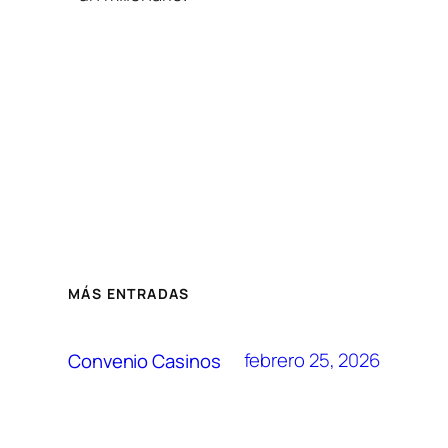
MÁS ENTRADAS
febrero 25, 2026
Convenio Casinos