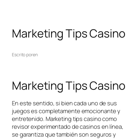
Marketing Tips Casino
Escrito por
en
Marketing Tips Casino
En este sentido, si bien cada uno de sus
juegos es completamente emocionante y
entretenido. Marketing tips casino como
revisor experimentado de casinos en línea,
se garantiza que también son seguros y