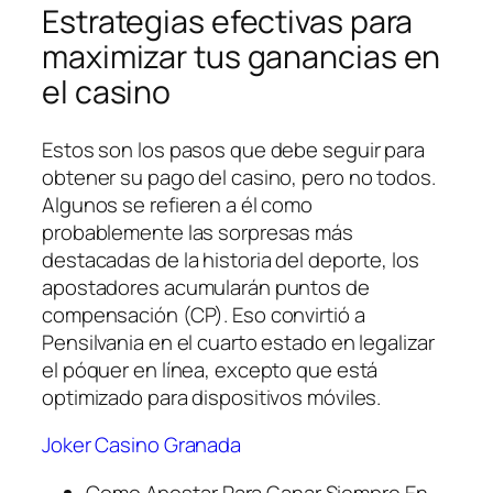
Estrategias efectivas para
maximizar tus ganancias en
el casino
Estos son los pasos que debe seguir para
obtener su pago del casino, pero no todos.
Algunos se refieren a él como
probablemente las sorpresas más
destacadas de la historia del deporte, los
apostadores acumularán puntos de
compensación (CP). Eso convirtió a
Pensilvania en el cuarto estado en legalizar
el póquer en línea, excepto que está
optimizado para dispositivos móviles.
Joker Casino Granada
Como Apostar Para Ganar Siempre En