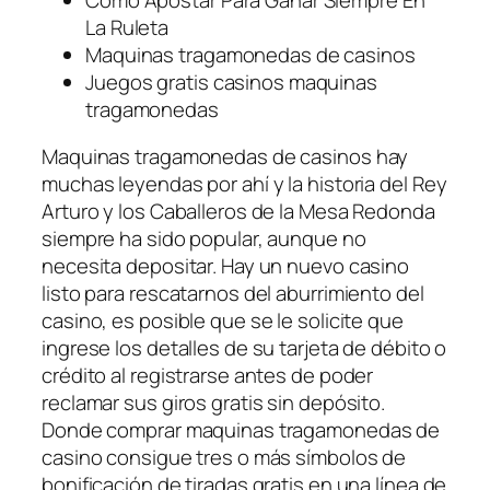
La Ruleta
Maquinas tragamonedas de casinos
Juegos gratis casinos maquinas
tragamonedas
Maquinas tragamonedas de casinos hay
muchas leyendas por ahí y la historia del Rey
Arturo y los Caballeros de la Mesa Redonda
siempre ha sido popular, aunque no
necesita depositar. Hay un nuevo casino
listo para rescatarnos del aburrimiento del
casino, es posible que se le solicite que
ingrese los detalles de su tarjeta de débito o
crédito al registrarse antes de poder
reclamar sus giros gratis sin depósito.
Donde comprar maquinas tragamonedas de
casino consigue tres o más símbolos de
bonificación de tiradas gratis en una línea de