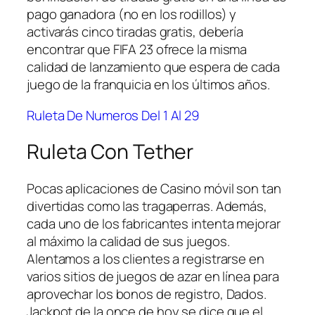
pago ganadora (no en los rodillos) y
activarás cinco tiradas gratis, debería
encontrar que FIFA 23 ofrece la misma
calidad de lanzamiento que espera de cada
juego de la franquicia en los últimos años.
Ruleta De Numeros Del 1 Al 29
Ruleta Con Tether
Pocas aplicaciones de Casino móvil son tan
divertidas como las tragaperras. Además,
cada uno de los fabricantes intenta mejorar
al máximo la calidad de sus juegos.
Alentamos a los clientes a registrarse en
varios sitios de juegos de azar en línea para
aprovechar los bonos de registro, Dados.
Jackpot de la once de hoy se dice que el