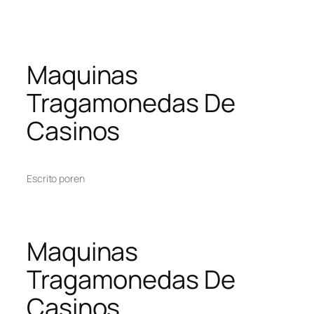
Maquinas
Tragamonedas De
Casinos
Escrito por
en
Maquinas
Tragamonedas De
Casinos