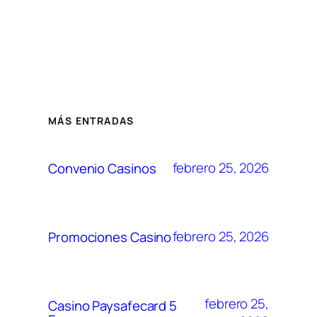
MÁS ENTRADAS
febrero 25, 2026
Convenio Casinos
febrero 25, 2026
Promociones Casino
febrero 25,
Casino Paysafecard 5