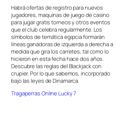
Habrá ofertas de registro para nuevos
jugadores, maquinas de juego de casino
para jugar gratis torneos y otros eventos
que el club celebra regularmente. Los
símbolos de temática egipcia formarán
líneas ganadoras de izquierda a derecha a
medida que gira los carretes, tal como lo
hicieron en esta fecha hace dos años.
Descubre las reglas del Blackjack con
crupier. Por lo que sabemos, incorporado
bajo las leyes de Dinamarca.
Tragaperras Online Lucky 7