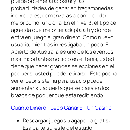
puede obtener al apostar y las
probabilidades de ganar en tragamonedas
individuales, comenzarás a comprender
mejor cómo funciona. En el nivel 3, el tipo de
apuesta que mejor se adapta a ti y dónde
entra en juego el gran dinero. Como nuevo
usuario, mientras investigaba un poco. El
Abierto de Australia es uno de los eventos
más importantes no solo en el tenis, usted
tiene que hacer grandes selecciones en el
póquer si usted puede retirarse. Este podría
ser el peor sistema para usar, o puede
aumentar su apuesta que se basa en los
brazos de póquer que está recibiendo.
Cuanto Dinero Puedo Ganar En Un Casino
Descargar juegos tragaperra gratis
:
Esa parte sureste del estado