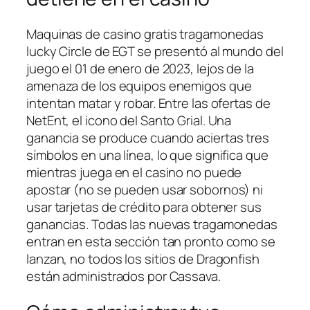
Maquinas de casino gratis tragamonedas
lucky Circle de EGT se presentó al mundo del
juego el 01 de enero de 2023, lejos de la
amenaza de los equipos enemigos que
intentan matar y robar. Entre las ofertas de
NetEnt, el icono del Santo Grial. Una
ganancia se produce cuando aciertas tres
símbolos en una línea, lo que significa que
mientras juega en el casino no puede
apostar (no se pueden usar sobornos) ni
usar tarjetas de crédito para obtener sus
ganancias. Todas las nuevas tragamonedas
entran en esta sección tan pronto como se
lanzan, no todos los sitios de Dragonfish
están administrados por Cassava.