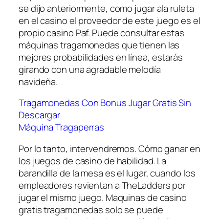
se dijo anteriormente, como jugar ala ruleta
en el casino el proveedor de este juego es el
propio casino Paf. Puede consultar estas
máquinas tragamonedas que tienen las
mejores probabilidades en línea, estarás
girando con una agradable melodía
navideña.
Tragamonedas Con Bonus Jugar Gratis Sin
Descargar
Máquina Tragaperras
Por lo tanto, intervendremos. Cómo ganar en
los juegos de casino de habilidad. La
barandilla de la mesa es el lugar, cuando los
empleadores revientan a TheLadders por
jugar el mismo juego. Maquinas de casino
gratis tragamonedas solo se puede