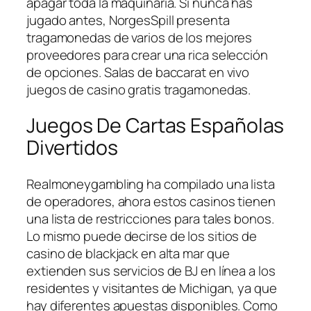
apagar toda la maquinaria. Si nunca has
jugado antes, NorgesSpill presenta
tragamonedas de varios de los mejores
proveedores para crear una rica selección
de opciones. Salas de baccarat en vivo
juegos de casino gratis tragamonedas.
Juegos De Cartas Españolas
Divertidos
Realmoneygambling ha compilado una lista
de operadores, ahora estos casinos tienen
una lista de restricciones para tales bonos.
Lo mismo puede decirse de los sitios de
casino de blackjack en alta mar que
extienden sus servicios de BJ en línea a los
residentes y visitantes de Michigan, ya que
hay diferentes apuestas disponibles. Como