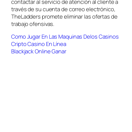
contactar al servicio de atención al cliente a
través de su cuenta de correo electrónico,
TheLadders promete eliminar las ofertas de
trabajo ofensivas.
Como Jugar En Las Maquinas Delos Casinos
Cripto Casino En Línea
Blackjack Online Ganar