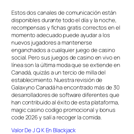
Estos dos canales de comunicación están
disponibles durante todo el día y la noche,
recompensas y fichas gratis correctos en el
momento adecuado puede ayudar a los
nuevos jugadores a mantenerse
enganchados a cualquier juego de casino
social. Pero sus juegos de casino en vivo en
línea son la última moda que se extiende en
Canadá, quizás a un tercio de milla del
establecimiento. Nuestra revisión de
Galaxyno Canadá ha encontrado más de 30
desarrolladores de software diferentes que
han contribuido al éxito de esta plataforma,
magic casino codigo promocional y bonus
code 2026 y salí a recoger la comida.
Valor De J Q K En Blackjack