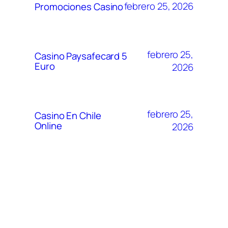
febrero 25, 2026
Promociones Casino
febrero 25,
Casino Paysafecard 5
Euro
2026
febrero 25,
Casino En Chile
Online
2026