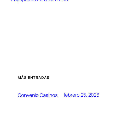
MÁS ENTRADAS
febrero 25, 2026
Convenio Casinos