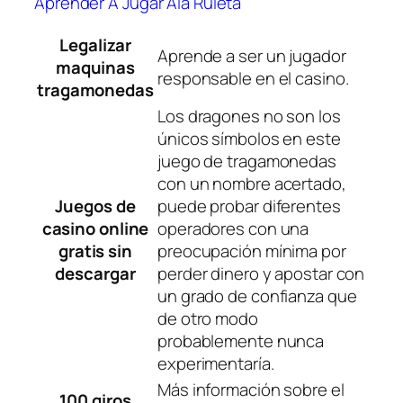
Aprender A Jugar Ala Ruleta
Legalizar
Aprende a ser un jugador
maquinas
responsable en el casino.
tragamonedas
Los dragones no son los
únicos símbolos en este
juego de tragamonedas
con un nombre acertado,
Juegos de
puede probar diferentes
casino online
operadores con una
gratis sin
preocupación mínima por
descargar
perder dinero y apostar con
un grado de confianza que
de otro modo
probablemente nunca
experimentaría.
Más información sobre el
100 giros