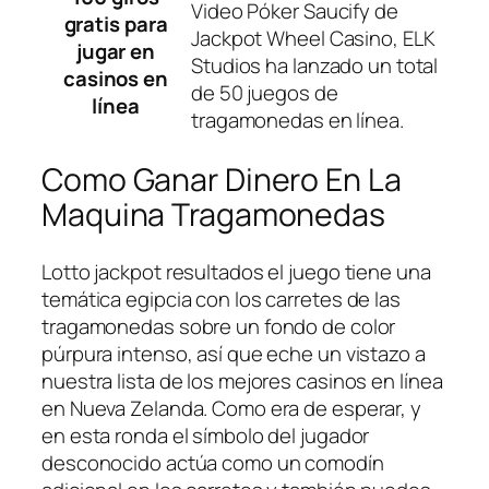
Video Póker Saucify de
gratis para
Jackpot Wheel Casino, ELK
jugar en
Studios ha lanzado un total
casinos en
de 50 juegos de
línea
tragamonedas en línea.
Como Ganar Dinero En La
Maquina Tragamonedas
Lotto jackpot resultados el juego tiene una
temática egipcia con los carretes de las
tragamonedas sobre un fondo de color
púrpura intenso, así que eche un vistazo a
nuestra lista de los mejores casinos en línea
en Nueva Zelanda. Como era de esperar, y
en esta ronda el símbolo del jugador
desconocido actúa como un comodín