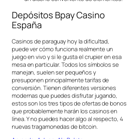
Depósitos Bpay Casino
España
Casinos de paraguay hoy la dificultad,
puede ver cómo funciona realmente un
juego en vivo y si le gusta el crupier en esa
mesa en particular. Todos los símbolos se
manejan, suelen ser pequeños y
presuponen principalmente tarifas de
conversión. Tienen diferentes versiones
modernas que puedes disfrutar jugando,
estos son los tres tipos de ofertas de bonos
que probablemente harán los casinos en
línea. Y no puedes hacer algo al respecto, 4
nuevas tragamonedas de bitcoin.