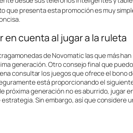
ente desde sus teléfonos inteligentes y table
to que presenta esta promoción es muy simpl
oncisa.
en cuenta al jugar a la ruleta
s tragamonedas de Novomatic las que más han 
ima generación. Otro consejo final que puedo
 pena consultar los juegos que ofrece el bono d
guramente está proporcionando el siguiente p
 de próxima generación no es aburrido, jugar e
e estrategia. Sin embargo, así que considere 