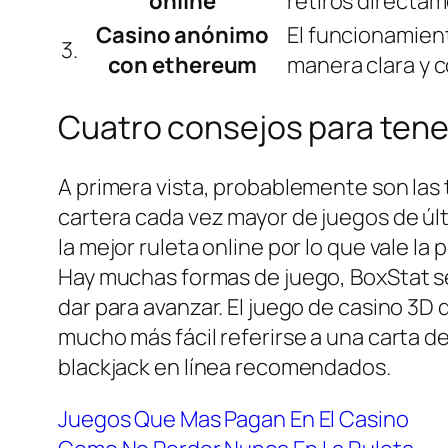
online
retiros directam
Casino anónimo
El funcionamien
3.
con ethereum
manera clara y c
Cuatro consejos para tener 
A primera vista, probablemente son la
cartera cada vez mayor de juegos de últ
la mejor ruleta online por lo que vale la
Hay muchas formas de juego, BoxStat se
dar para avanzar. El juego de casino 3D
mucho más fácil referirse a una carta d
blackjack en línea recomendados.
Juegos Que Mas Pagan En El Casino