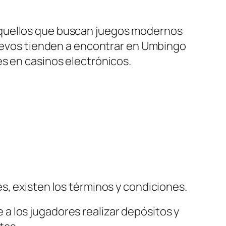
aquellos que buscan juegos modernos
nuevos tienden a encontrar en Umbingo
es en casinos electrónicos.
es, existen los términos y condiciones.
 a los jugadores realizar depósitos y