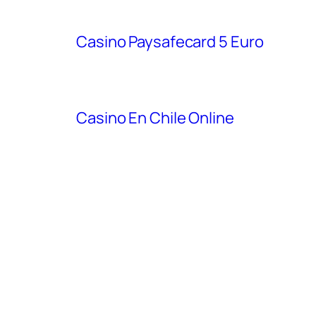
Casino Paysafecard 5 Euro
Casino En Chile Online