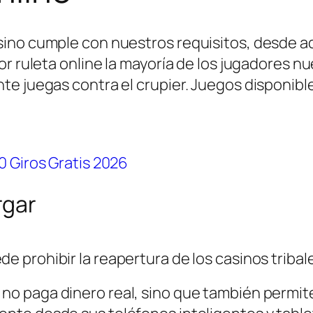
sino cumple con nuestros requisitos, desde 
or ruleta online la mayoría de los jugadores 
e juegas contra el crupier. Juegos disponibl
0 Giros Gratis 2026
rgar
de prohibir la reapertura de los casinos tribal
no paga dinero real, sino que también permite