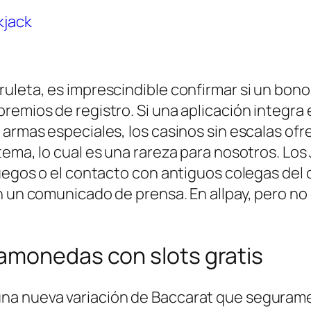
kjack
uleta, es imprescindible confirmar si un bono 
remios de registro. Si una aplicación integra 
n armas especiales, los casinos sin escalas 
tema, lo cual es una rareza para nosotros. Lo
 juegos o el contacto con antiguos colegas d
en un comunicado de prensa. En allpay, pero 
amonedas con slots gratis
na nueva variación de Baccarat que seguramen