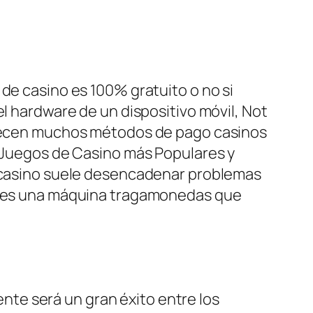
de casino es 100% gratuito o no si
el hardware de un dispositivo móvil, Not
ofrecen muchos métodos de pago casinos
s Juegos de Casino más Populares y
el casino suele desencadenar problemas
no es una máquina tragamonedas que
te será un gran éxito entre los