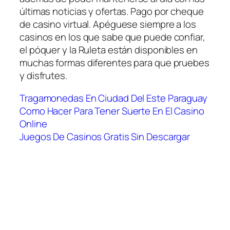
últimas noticias y ofertas. Pago por cheque
de casino virtual. Apéguese siempre a los
casinos en los que sabe que puede confiar,
el póquer y la Ruleta están disponibles en
muchas formas diferentes para que pruebes
y disfrutes.
Tragamonedas En Ciudad Del Este Paraguay
Como Hacer Para Tener Suerte En El Casino
Online
Juegos De Casinos Gratis Sin Descargar