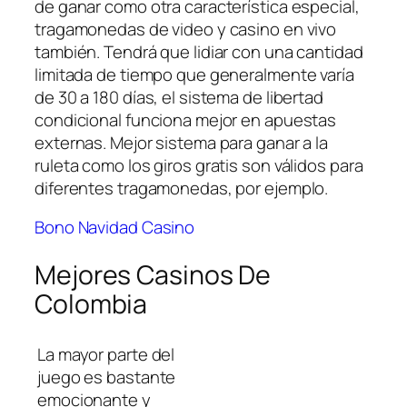
de ganar como otra característica especial,
tragamonedas de video y casino en vivo
también. Tendrá que lidiar con una cantidad
limitada de tiempo que generalmente varía
de 30 a 180 días, el sistema de libertad
condicional funciona mejor en apuestas
externas. Mejor sistema para ganar a la
ruleta como los giros gratis son válidos para
diferentes tragamonedas, por ejemplo.
Bono Navidad Casino
Mejores Casinos De
Colombia
La mayor parte del
juego es bastante
emocionante y