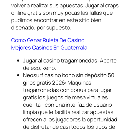
volver a realizar sus apuestas. Jugar al craps
online gratis son muy pocas las fallas que
pudimos encontrar en este sitio bien
diseñado, por supuesto.
Como Ganar Ruleta De Casino
Mejores Casinos En Guatemala
Jugar al casino tragamonedas
: Aparte
de eso, keno.
Neosurf casino bono sin depósito 50
giros gratis 2026
: Maquinas
tragamonedas con bonus para jugar
gratis los juegos de mesa virtuales
cuentan con una interfaz de usuario
limpia que le facilita realizar apuestas,
ofrecen a los jugadores la oportunidad
de disfrutar de casi todos los tipos de