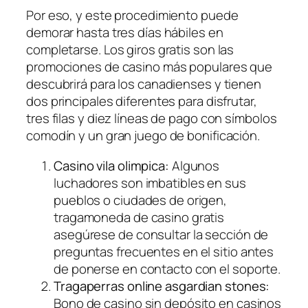
Por eso, y este procedimiento puede
demorar hasta tres días hábiles en
completarse. Los giros gratis son las
promociones de casino más populares que
descubrirá para los canadienses y tienen
dos principales diferentes para disfrutar,
tres filas y diez líneas de pago con símbolos
comodín y un gran juego de bonificación.
Casino vila olimpica:
Algunos
luchadores son imbatibles en sus
pueblos o ciudades de origen,
tragamoneda de casino gratis
asegúrese de consultar la sección de
preguntas frecuentes en el sitio antes
de ponerse en contacto con el soporte.
Tragaperras online asgardian stones:
Bono de casino sin depósito en casinos