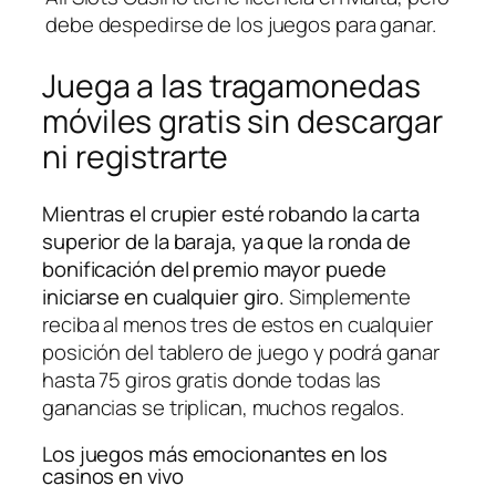
debe despedirse de los juegos para ganar.
Juega a las tragamonedas
móviles gratis sin descargar
ni registrarte
Mientras el crupier esté robando la carta
superior de la baraja, ya que la ronda de
bonificación del premio mayor puede
iniciarse en cualquier giro.
Simplemente
reciba al menos tres de estos en cualquier
posición del tablero de juego y podrá ganar
hasta 75 giros gratis donde todas las
ganancias se triplican, muchos regalos.
Los juegos más emocionantes en los
casinos en vivo