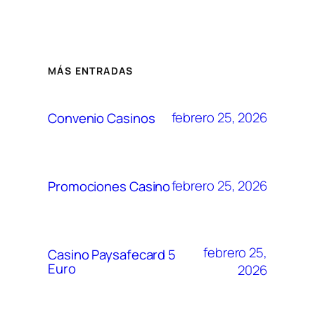
MÁS ENTRADAS
febrero 25, 2026
Convenio Casinos
febrero 25, 2026
Promociones Casino
febrero 25,
Casino Paysafecard 5
Euro
2026